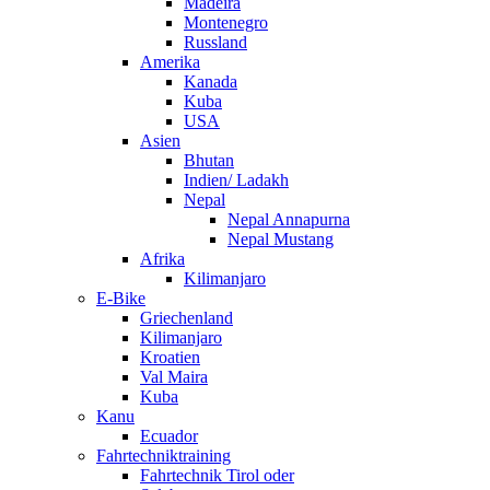
Madeira
Montenegro
Russland
Amerika
Kanada
Kuba
USA
Asien
Bhutan
Indien/ Ladakh
Nepal
Nepal Annapurna
Nepal Mustang
Afrika
Kilimanjaro
E-Bike
Griechenland
Kilimanjaro
Kroatien
Val Maira
Kuba
Kanu
Ecuador
Fahrtechniktraining
Fahrtechnik Tirol oder