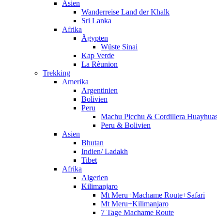
Asien
Wanderreise Land der Khalk
Sri Lanka
Afrika
Ägypten
Wüste Sinai
Kap Verde
La Rèunion
Trekking
Amerika
Argentinien
Bolivien
Peru
Machu Picchu & Cordillera Huayhua
Peru & Bolivien
Asien
Bhutan
Indien/ Ladakh
Tibet
Afrika
Algerien
Kilimanjaro
Mt Meru+Machame Route+Safari
Mt Meru+Kilimanjaro
7 Tage Machame Route