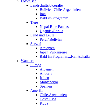
Fotoreisen
Landschaftsfotografie
Bolivien-Chile-Argentinien
Iran
Bald im Programm..
Tiere
Nepal-Rote Pandas
Uganda-Gorilla
Land und Leute
Peru / Bolivien
Spezial
Äthiopien
Japan Vulkanreise
Bald im Programm...Kamtschatka
Wandern
Europa
Albanien
Andorra
Italien
Montenegro
Spanien
Amerika
Chile-Argentinien
Costa Rica
Kuba