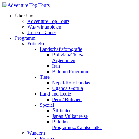
Über Uns
Adventure Top Tours
Was wir anbieten
Unsere Guides
Programm
Fotoreisen
Landschaftsfotografie
Bolivien-Chile-
Argentinien
Iran
Bald im Programm..
Tiere
Nepal-Rote Pandas
Uganda-Gorilla
Land und Leute
Peru / Bolivien
Spezial
Äthiopien
Japan Vulkanreise
Bald im
Programm...Kamtschatka
Wandern
Europa