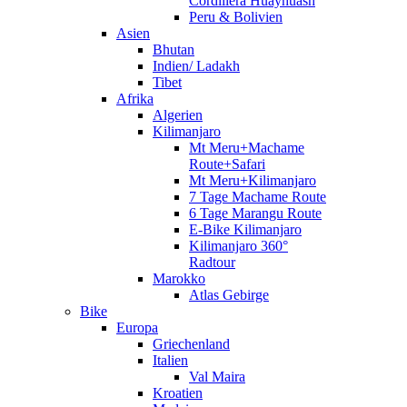
Cordillera Huayhuash
Peru & Bolivien
Asien
Bhutan
Indien/ Ladakh
Tibet
Afrika
Algerien
Kilimanjaro
Mt Meru+Machame
Route+Safari
Mt Meru+Kilimanjaro
7 Tage Machame Route
6 Tage Marangu Route
E-Bike Kilimanjaro
Kilimanjaro 360°
Radtour
Marokko
Atlas Gebirge
Bike
Europa
Griechenland
Italien
Val Maira
Kroatien