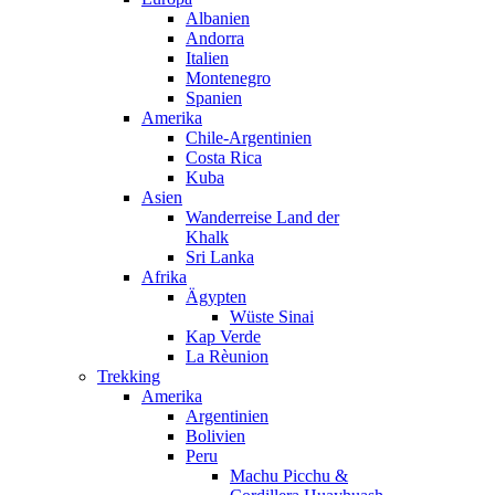
Albanien
Andorra
Italien
Montenegro
Spanien
Amerika
Chile-Argentinien
Costa Rica
Kuba
Asien
Wanderreise Land der
Khalk
Sri Lanka
Afrika
Ägypten
Wüste Sinai
Kap Verde
La Rèunion
Trekking
Amerika
Argentinien
Bolivien
Peru
Machu Picchu &