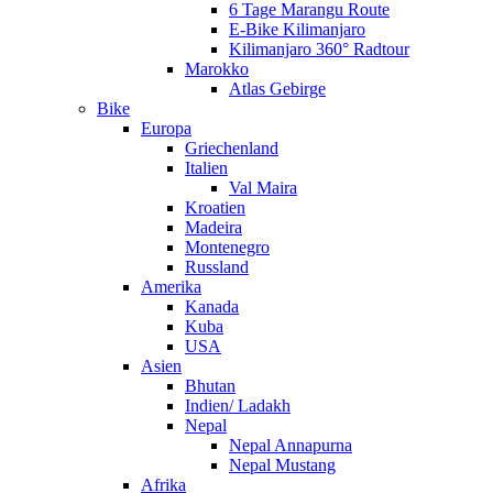
6 Tage Marangu Route
E-Bike Kilimanjaro
Kilimanjaro 360° Radtour
Marokko
Atlas Gebirge
Bike
Europa
Griechenland
Italien
Val Maira
Kroatien
Madeira
Montenegro
Russland
Amerika
Kanada
Kuba
USA
Asien
Bhutan
Indien/ Ladakh
Nepal
Nepal Annapurna
Nepal Mustang
Afrika