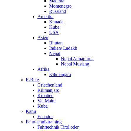
Madeira
Montenegro
Russland
Amerika
Kanada
Kuba
USA
Asien
Bhutan
Indien/ Ladakh
Nepal
Nepal Annapurna
Nepal Mustang
Afrika
Kilimanjaro
E-Bike
Griechenland
Kilimanjaro
Kroatien
Val Maira
Kuba
Kanu
Ecuador
Fahrtechniktraining
Fahrtechnik Tirol oder