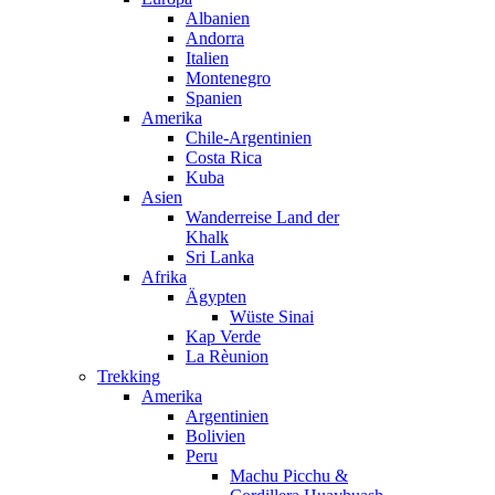
Albanien
Andorra
Italien
Montenegro
Spanien
Amerika
Chile-Argentinien
Costa Rica
Kuba
Asien
Wanderreise Land der
Khalk
Sri Lanka
Afrika
Ägypten
Wüste Sinai
Kap Verde
La Rèunion
Trekking
Amerika
Argentinien
Bolivien
Peru
Machu Picchu &