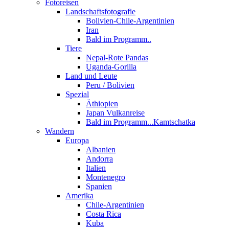
Fotoreisen
Landschaftsfotografie
Bolivien-Chile-Argentinien
Iran
Bald im Programm..
Tiere
Nepal-Rote Pandas
Uganda-Gorilla
Land und Leute
Peru / Bolivien
Spezial
Äthiopien
Japan Vulkanreise
Bald im Programm...Kamtschatka
Wandern
Europa
Albanien
Andorra
Italien
Montenegro
Spanien
Amerika
Chile-Argentinien
Costa Rica
Kuba