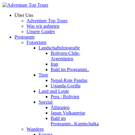
Über Uns
Adventure Top Tours
Was wir anbieten
Unsere Guides
Programm
Fotoreisen
Landschaftsfotografie
Bolivien-Chile-
Argentinien
Iran
Bald im Programm..
Tiere
Nepal-Rote Pandas
Uganda-Gorilla
Land und Leute
Peru / Bolivien
Spezial
Äthiopien
Japan Vulkanreise
Bald im
Programm...Kamtschatka
Wandern
Europa