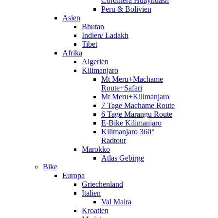
Cordillera Huayhuash
Peru & Bolivien
Asien
Bhutan
Indien/ Ladakh
Tibet
Afrika
Algerien
Kilimanjaro
Mt Meru+Machame
Route+Safari
Mt Meru+Kilimanjaro
7 Tage Machame Route
6 Tage Marangu Route
E-Bike Kilimanjaro
Kilimanjaro 360°
Radtour
Marokko
Atlas Gebirge
Bike
Europa
Griechenland
Italien
Val Maira
Kroatien