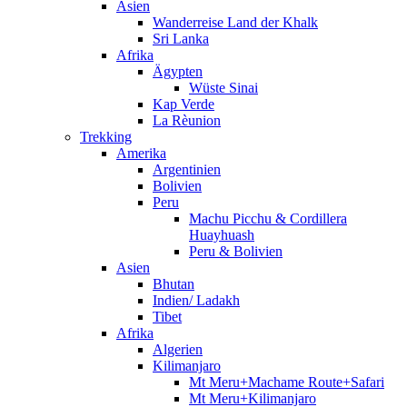
Asien
Wanderreise Land der Khalk
Sri Lanka
Afrika
Ägypten
Wüste Sinai
Kap Verde
La Rèunion
Trekking
Amerika
Argentinien
Bolivien
Peru
Machu Picchu & Cordillera
Huayhuash
Peru & Bolivien
Asien
Bhutan
Indien/ Ladakh
Tibet
Afrika
Algerien
Kilimanjaro
Mt Meru+Machame Route+Safari
Mt Meru+Kilimanjaro