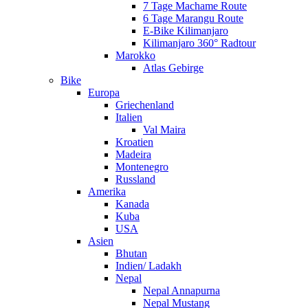
7 Tage Machame Route
6 Tage Marangu Route
E-Bike Kilimanjaro
Kilimanjaro 360° Radtour
Marokko
Atlas Gebirge
Bike
Europa
Griechenland
Italien
Val Maira
Kroatien
Madeira
Montenegro
Russland
Amerika
Kanada
Kuba
USA
Asien
Bhutan
Indien/ Ladakh
Nepal
Nepal Annapurna
Nepal Mustang