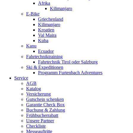
Afrika
Kilimanjaro
E-Bike
Griechenland
Kilimanjaro
Kroatien
Val Maira
Kuba
Kanu
Ecuador
Fahrtechniktraining
Fahrtechnik Tirol oder Salzburg
Ski & Expeditionen
Programm Furtenbach Adventures
Service
AGB
Katalog
Versicherung
Gutschein schenken
Garantie Check Box
Buchung & Zahlung
Frühbucherrabatt
Unsere Partner
Checkliste
Messeauftritte