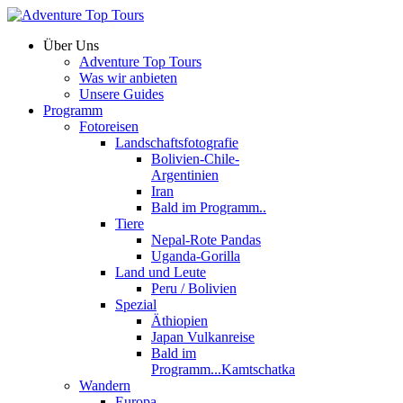
Über Uns
Adventure Top Tours
Was wir anbieten
Unsere Guides
Programm
Fotoreisen
Landschaftsfotografie
Bolivien-Chile-
Argentinien
Iran
Bald im Programm..
Tiere
Nepal-Rote Pandas
Uganda-Gorilla
Land und Leute
Peru / Bolivien
Spezial
Äthiopien
Japan Vulkanreise
Bald im
Programm...Kamtschatka
Wandern
Europa