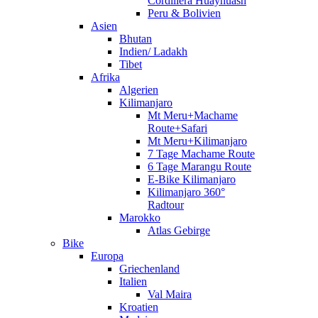
Cordillera Huayhuash
Peru & Bolivien
Asien
Bhutan
Indien/ Ladakh
Tibet
Afrika
Algerien
Kilimanjaro
Mt Meru+Machame
Route+Safari
Mt Meru+Kilimanjaro
7 Tage Machame Route
6 Tage Marangu Route
E-Bike Kilimanjaro
Kilimanjaro 360°
Radtour
Marokko
Atlas Gebirge
Bike
Europa
Griechenland
Italien
Val Maira
Kroatien