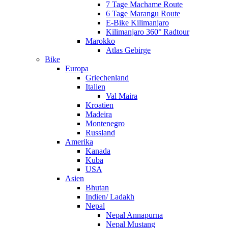
7 Tage Machame Route
6 Tage Marangu Route
E-Bike Kilimanjaro
Kilimanjaro 360° Radtour
Marokko
Atlas Gebirge
Bike
Europa
Griechenland
Italien
Val Maira
Kroatien
Madeira
Montenegro
Russland
Amerika
Kanada
Kuba
USA
Asien
Bhutan
Indien/ Ladakh
Nepal
Nepal Annapurna
Nepal Mustang