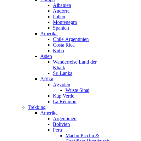
Albanien
Andorra
Italien
Montenegro
Spanien
Amerika
Chile-Argentinien
Costa Rica
Kuba
Asien
Wanderreise Land der
Khalk
Sri Lanka
Afrika
Ägypten
Wüste Sinai
Kap Verde
La Rèunion
Trekking
Amerika
Argentinien
Bolivien
Peru
Machu Picchu &