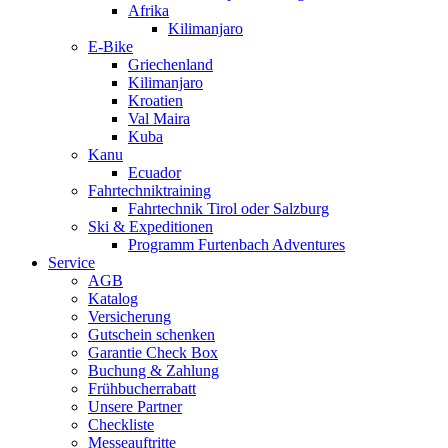
Afrika
Kilimanjaro
E-Bike
Griechenland
Kilimanjaro
Kroatien
Val Maira
Kuba
Kanu
Ecuador
Fahrtechniktraining
Fahrtechnik Tirol oder Salzburg
Ski & Expeditionen
Programm Furtenbach Adventures
Service
AGB
Katalog
Versicherung
Gutschein schenken
Garantie Check Box
Buchung & Zahlung
Frühbucherrabatt
Unsere Partner
Checkliste
Messeauftritte