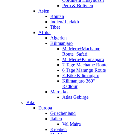
Cordillera Huayhuash
Peru & Bolivien
Asien
Bhutan
Indien/ Ladakh
Tibet
Afrika
Algerien
Kilimanjaro
Mt Meru+Machame
Route+Safari
Mt Meru+Kilimanjaro
7 Tage Machame Route
6 Tage Marangu Route
E-Bike Kilimanjaro
Kilimanjaro 360°
Radtour
Marokko
Atlas Gebirge
Bike
Europa
Griechenland
Italien
Val Maira
Kroatien