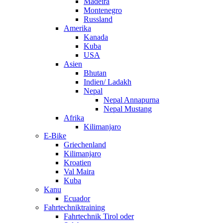
Madeira
Montenegro
Russland
Amerika
Kanada
Kuba
USA
Asien
Bhutan
Indien/ Ladakh
Nepal
Nepal Annapurna
Nepal Mustang
Afrika
Kilimanjaro
E-Bike
Griechenland
Kilimanjaro
Kroatien
Val Maira
Kuba
Kanu
Ecuador
Fahrtechniktraining
Fahrtechnik Tirol oder