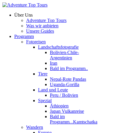
Über Uns
Adventure Top Tours
Was wir anbieten
Unsere Guides
Programm
Fotoreisen
Landschaftsfotografie
Bolivien-Chile-
Argentinien
Iran
Bald im Programm..
Tiere
Nepal-Rote Pandas
Uganda-Gorilla
Land und Leute
Peru / Bolivien
Spezial
Äthiopien
Japan Vulkanreise
Bald im
Programm...Kamtschatka
Wandern
Europa