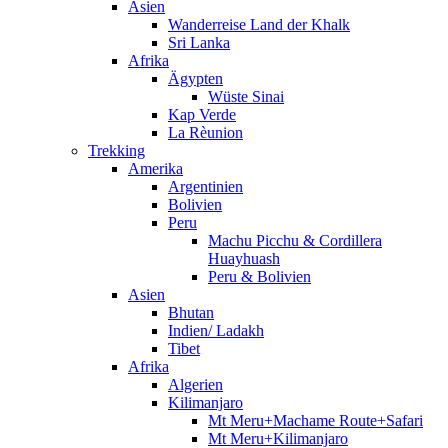
Asien
Wanderreise Land der Khalk
Sri Lanka
Afrika
Ägypten
Wüste Sinai
Kap Verde
La Rèunion
Trekking
Amerika
Argentinien
Bolivien
Peru
Machu Picchu & Cordillera
Huayhuash
Peru & Bolivien
Asien
Bhutan
Indien/ Ladakh
Tibet
Afrika
Algerien
Kilimanjaro
Mt Meru+Machame Route+Safari
Mt Meru+Kilimanjaro