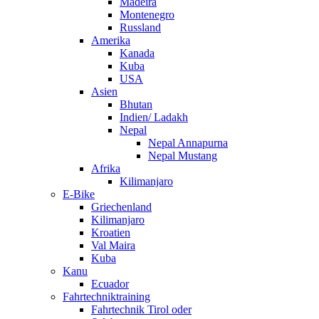
Madeira
Montenegro
Russland
Amerika
Kanada
Kuba
USA
Asien
Bhutan
Indien/ Ladakh
Nepal
Nepal Annapurna
Nepal Mustang
Afrika
Kilimanjaro
E-Bike
Griechenland
Kilimanjaro
Kroatien
Val Maira
Kuba
Kanu
Ecuador
Fahrtechniktraining
Fahrtechnik Tirol oder