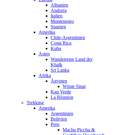
Albanien
Andorra
Italien
Montenegro
Spanien
Amerika
Chile-Argentinien
Costa Rica
Kuba
Asien
Wanderreise Land der
Khalk
Sri Lanka
Afrika
Ägypten
Wüste Sinai
Kap Verde
La Rèunion
Trekking
Amerika
Argentinien
Bolivien
Peru
Machu Picchu &