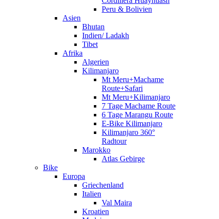
Cordillera Huayhuash
Peru & Bolivien
Asien
Bhutan
Indien/ Ladakh
Tibet
Afrika
Algerien
Kilimanjaro
Mt Meru+Machame
Route+Safari
Mt Meru+Kilimanjaro
7 Tage Machame Route
6 Tage Marangu Route
E-Bike Kilimanjaro
Kilimanjaro 360°
Radtour
Marokko
Atlas Gebirge
Bike
Europa
Griechenland
Italien
Val Maira
Kroatien