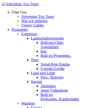
Über Uns
Adventure Top Tours
Was wir anbieten
Unsere Guides
Programm
Fotoreisen
Landschaftsfotografie
Bolivien-Chile-
Argentinien
Iran
Bald im Programm..
Tiere
Nepal-Rote Pandas
Uganda-Gorilla
Land und Leute
Peru / Bolivien
Spezial
Äthiopien
Japan Vulkanreise
Bald im
Programm...Kamtschatka
Wandern
Europa