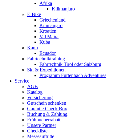
Afrika
Kilimanjaro
E-Bike
Griechenland
Kilimanjaro
Kroatien
Val Maira
Kuba
Kanu
Ecuador
Fahrtechniktraining
Fahrtechnik Tirol oder Salzburg
Ski & Expeditionen
Programm Furtenbach Adventures
Service
AGB
Katalog
Versicherung
Gutschein schenken
Garantie Check Box
Buchung & Zahlung
Frühbucherrabatt
Unsere Partner
Checkliste
Messeauftritte