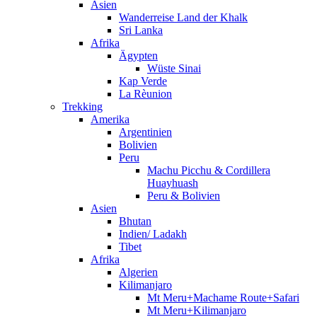
Asien
Wanderreise Land der Khalk
Sri Lanka
Afrika
Ägypten
Wüste Sinai
Kap Verde
La Rèunion
Trekking
Amerika
Argentinien
Bolivien
Peru
Machu Picchu & Cordillera
Huayhuash
Peru & Bolivien
Asien
Bhutan
Indien/ Ladakh
Tibet
Afrika
Algerien
Kilimanjaro
Mt Meru+Machame Route+Safari
Mt Meru+Kilimanjaro