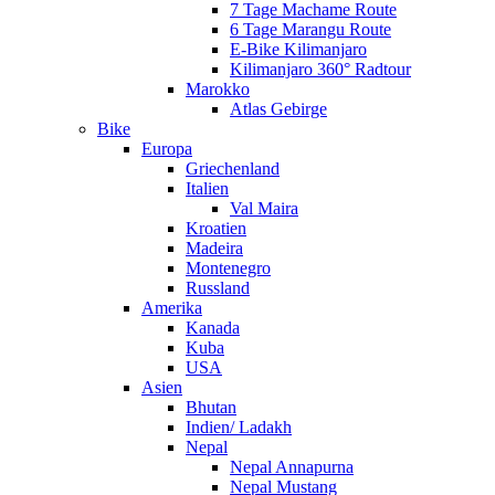
7 Tage Machame Route
6 Tage Marangu Route
E-Bike Kilimanjaro
Kilimanjaro 360° Radtour
Marokko
Atlas Gebirge
Bike
Europa
Griechenland
Italien
Val Maira
Kroatien
Madeira
Montenegro
Russland
Amerika
Kanada
Kuba
USA
Asien
Bhutan
Indien/ Ladakh
Nepal
Nepal Annapurna
Nepal Mustang