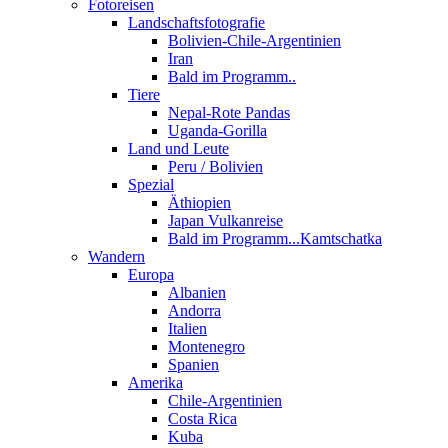
Fotoreisen
Landschaftsfotografie
Bolivien-Chile-Argentinien
Iran
Bald im Programm..
Tiere
Nepal-Rote Pandas
Uganda-Gorilla
Land und Leute
Peru / Bolivien
Spezial
Äthiopien
Japan Vulkanreise
Bald im Programm...Kamtschatka
Wandern
Europa
Albanien
Andorra
Italien
Montenegro
Spanien
Amerika
Chile-Argentinien
Costa Rica
Kuba