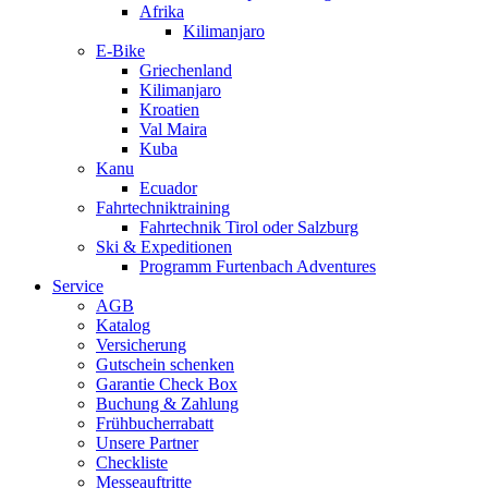
Afrika
Kilimanjaro
E-Bike
Griechenland
Kilimanjaro
Kroatien
Val Maira
Kuba
Kanu
Ecuador
Fahrtechniktraining
Fahrtechnik Tirol oder Salzburg
Ski & Expeditionen
Programm Furtenbach Adventures
Service
AGB
Katalog
Versicherung
Gutschein schenken
Garantie Check Box
Buchung & Zahlung
Frühbucherrabatt
Unsere Partner
Checkliste
Messeauftritte