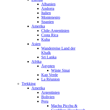
Albanien
Andorra
Italien
Montenegro
Spanien
Amerika
Chile-Argentinien
Costa Rica
Kuba
Asien
Wanderreise Land der
Khalk
Sri Lanka
Afrika
Ägypten
Wüste Sinai
Kap Verde
La Rèunion
Trekking
Amerika
Argentinien
Bolivien
Peru
Machu Picchu &