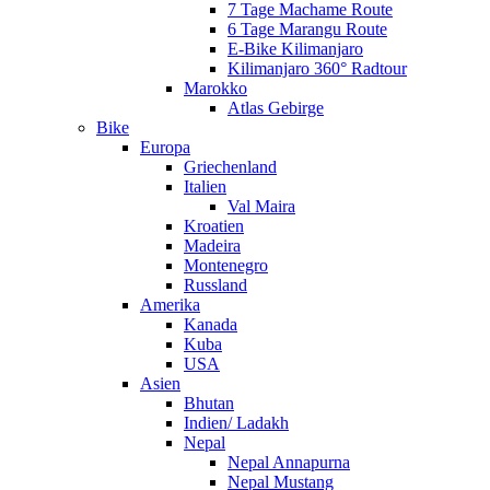
7 Tage Machame Route
6 Tage Marangu Route
E-Bike Kilimanjaro
Kilimanjaro 360° Radtour
Marokko
Atlas Gebirge
Bike
Europa
Griechenland
Italien
Val Maira
Kroatien
Madeira
Montenegro
Russland
Amerika
Kanada
Kuba
USA
Asien
Bhutan
Indien/ Ladakh
Nepal
Nepal Annapurna
Nepal Mustang