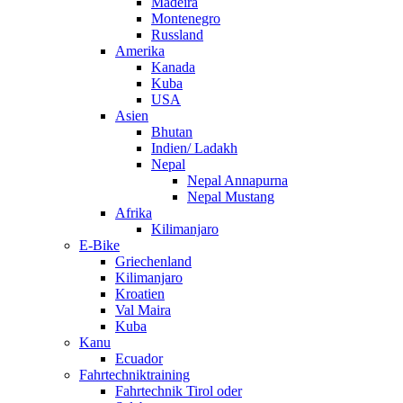
Madeira
Montenegro
Russland
Amerika
Kanada
Kuba
USA
Asien
Bhutan
Indien/ Ladakh
Nepal
Nepal Annapurna
Nepal Mustang
Afrika
Kilimanjaro
E-Bike
Griechenland
Kilimanjaro
Kroatien
Val Maira
Kuba
Kanu
Ecuador
Fahrtechniktraining
Fahrtechnik Tirol oder