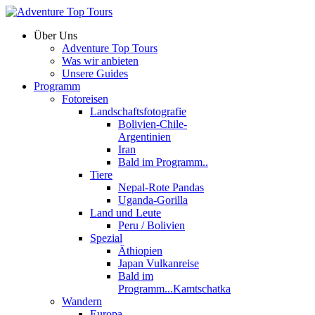
Über Uns
Adventure Top Tours
Was wir anbieten
Unsere Guides
Programm
Fotoreisen
Landschaftsfotografie
Bolivien-Chile-
Argentinien
Iran
Bald im Programm..
Tiere
Nepal-Rote Pandas
Uganda-Gorilla
Land und Leute
Peru / Bolivien
Spezial
Äthiopien
Japan Vulkanreise
Bald im
Programm...Kamtschatka
Wandern
Europa