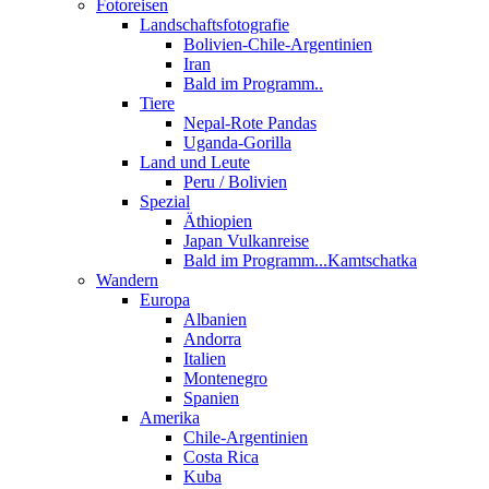
Fotoreisen
Landschaftsfotografie
Bolivien-Chile-Argentinien
Iran
Bald im Programm..
Tiere
Nepal-Rote Pandas
Uganda-Gorilla
Land und Leute
Peru / Bolivien
Spezial
Äthiopien
Japan Vulkanreise
Bald im Programm...Kamtschatka
Wandern
Europa
Albanien
Andorra
Italien
Montenegro
Spanien
Amerika
Chile-Argentinien
Costa Rica
Kuba