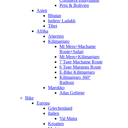
Cordillera Huayhuash
Peru & Bolivien
Asien
Bhutan
Indien/ Ladakh
Tibet
Afrika
Algerien
Kilimanjaro
Mt Meru+Machame
Route+Safari
Mt Meru+Kilimanjaro
7 Tage Machame Route
6 Tage Marangu Route
E-Bike Kilimanjaro
Kilimanjaro 360°
Radtour
Marokko
Atlas Gebirge
Bike
Europa
Griechenland
Italien
Val Maira
Kroatien