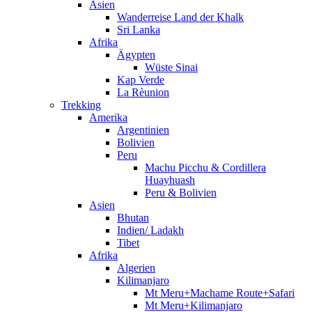
Asien
Wanderreise Land der Khalk
Sri Lanka
Afrika
Ägypten
Wüste Sinai
Kap Verde
La Rèunion
Trekking
Amerika
Argentinien
Bolivien
Peru
Machu Picchu & Cordillera
Huayhuash
Peru & Bolivien
Asien
Bhutan
Indien/ Ladakh
Tibet
Afrika
Algerien
Kilimanjaro
Mt Meru+Machame Route+Safari
Mt Meru+Kilimanjaro