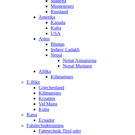
Madeira
Montenegro
Russland
Amerika
Kanada
Kuba
USA
Asien
Bhutan
Indien/ Ladakh
Nepal
Nepal Annapurna
Nepal Mustang
Afrika
Kilimanjaro
E-Bike
Griechenland
Kilimanjaro
Kroatien
Val Maira
Kuba
Kanu
Ecuador
Fahrtechniktraining
Fahrtechnik Tirol oder