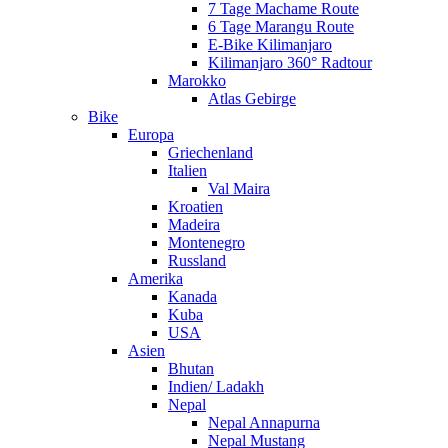
7 Tage Machame Route
6 Tage Marangu Route
E-Bike Kilimanjaro
Kilimanjaro 360° Radtour
Marokko
Atlas Gebirge
Bike
Europa
Griechenland
Italien
Val Maira
Kroatien
Madeira
Montenegro
Russland
Amerika
Kanada
Kuba
USA
Asien
Bhutan
Indien/ Ladakh
Nepal
Nepal Annapurna
Nepal Mustang