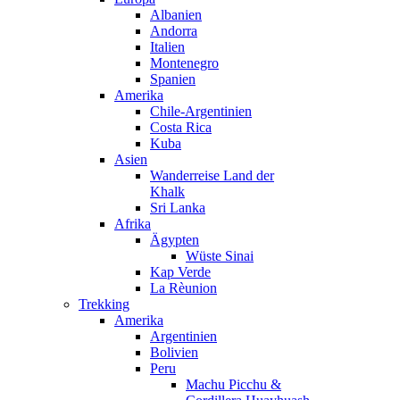
Albanien
Andorra
Italien
Montenegro
Spanien
Amerika
Chile-Argentinien
Costa Rica
Kuba
Asien
Wanderreise Land der
Khalk
Sri Lanka
Afrika
Ägypten
Wüste Sinai
Kap Verde
La Rèunion
Trekking
Amerika
Argentinien
Bolivien
Peru
Machu Picchu &