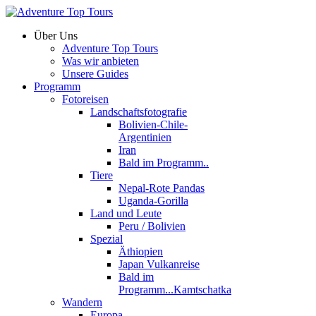
Über Uns
Adventure Top Tours
Was wir anbieten
Unsere Guides
Programm
Fotoreisen
Landschaftsfotografie
Bolivien-Chile-
Argentinien
Iran
Bald im Programm..
Tiere
Nepal-Rote Pandas
Uganda-Gorilla
Land und Leute
Peru / Bolivien
Spezial
Äthiopien
Japan Vulkanreise
Bald im
Programm...Kamtschatka
Wandern
Europa