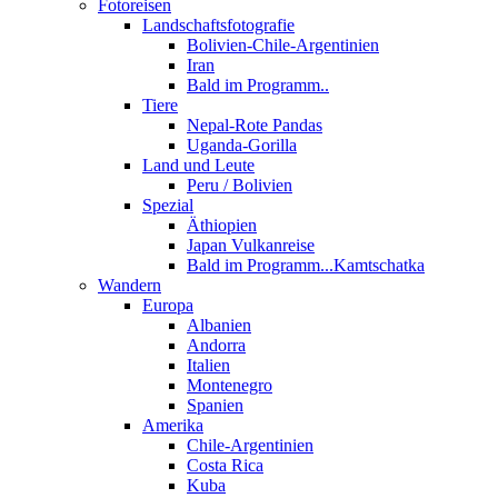
Fotoreisen
Landschaftsfotografie
Bolivien-Chile-Argentinien
Iran
Bald im Programm..
Tiere
Nepal-Rote Pandas
Uganda-Gorilla
Land und Leute
Peru / Bolivien
Spezial
Äthiopien
Japan Vulkanreise
Bald im Programm...Kamtschatka
Wandern
Europa
Albanien
Andorra
Italien
Montenegro
Spanien
Amerika
Chile-Argentinien
Costa Rica
Kuba