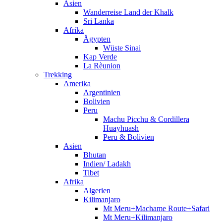
Asien
Wanderreise Land der Khalk
Sri Lanka
Afrika
Ägypten
Wüste Sinai
Kap Verde
La Rèunion
Trekking
Amerika
Argentinien
Bolivien
Peru
Machu Picchu & Cordillera
Huayhuash
Peru & Bolivien
Asien
Bhutan
Indien/ Ladakh
Tibet
Afrika
Algerien
Kilimanjaro
Mt Meru+Machame Route+Safari
Mt Meru+Kilimanjaro