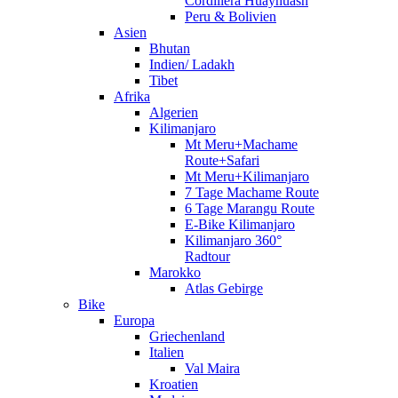
Cordillera Huayhuash
Peru & Bolivien
Asien
Bhutan
Indien/ Ladakh
Tibet
Afrika
Algerien
Kilimanjaro
Mt Meru+Machame
Route+Safari
Mt Meru+Kilimanjaro
7 Tage Machame Route
6 Tage Marangu Route
E-Bike Kilimanjaro
Kilimanjaro 360°
Radtour
Marokko
Atlas Gebirge
Bike
Europa
Griechenland
Italien
Val Maira
Kroatien