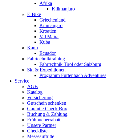
Afrika
Kilimanjaro
E-Bike
Griechenland
Kilimanjaro
Kroatien
Val Maira
Kuba
Kanu
Ecuador
Fahrtechniktraining
Fahrtechnik Tirol oder Salzburg
Ski & Expeditionen
Programm Furtenbach Adventures
Service
AGB
Katalog
Versicherung
Gutschein schenken
Garantie Check Box
Buchung & Zahlung
Frühbucherrabatt
Unsere Partner
Checkliste
Messeauftritte