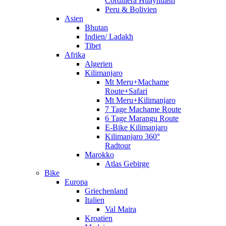
Cordillera Huayhuash
Peru & Bolivien
Asien
Bhutan
Indien/ Ladakh
Tibet
Afrika
Algerien
Kilimanjaro
Mt Meru+Machame
Route+Safari
Mt Meru+Kilimanjaro
7 Tage Machame Route
6 Tage Marangu Route
E-Bike Kilimanjaro
Kilimanjaro 360°
Radtour
Marokko
Atlas Gebirge
Bike
Europa
Griechenland
Italien
Val Maira
Kroatien