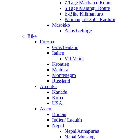
7 Tage Machame Route
6 Tage Marangu Route
E-Bike Kilimanjaro
Kilimanjaro 360° Radtour
Marokko
Atlas Gebirge
Bike
Europa
Griechenland
Italien
Val Maira
Kroatien
Madeira
Montenegro
Russland
Amerika
Kanada
Kuba
USA
Asien
Bhutan
Indien/ Ladakh
Nepal
Nepal Annapurna
Nepal Mustang