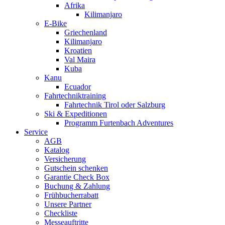
Afrika
Kilimanjaro
E-Bike
Griechenland
Kilimanjaro
Kroatien
Val Maira
Kuba
Kanu
Ecuador
Fahrtechniktraining
Fahrtechnik Tirol oder Salzburg
Ski & Expeditionen
Programm Furtenbach Adventures
Service
AGB
Katalog
Versicherung
Gutschein schenken
Garantie Check Box
Buchung & Zahlung
Frühbucherrabatt
Unsere Partner
Checkliste
Messeauftritte