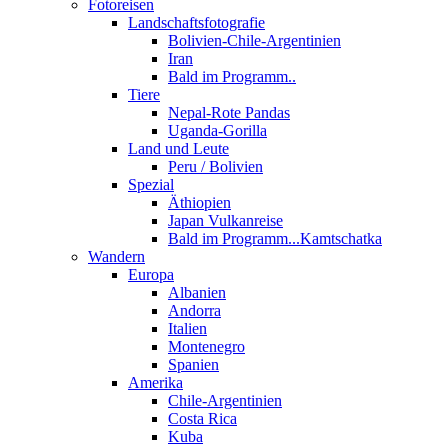
Fotoreisen
Landschaftsfotografie
Bolivien-Chile-Argentinien
Iran
Bald im Programm..
Tiere
Nepal-Rote Pandas
Uganda-Gorilla
Land und Leute
Peru / Bolivien
Spezial
Äthiopien
Japan Vulkanreise
Bald im Programm...Kamtschatka
Wandern
Europa
Albanien
Andorra
Italien
Montenegro
Spanien
Amerika
Chile-Argentinien
Costa Rica
Kuba