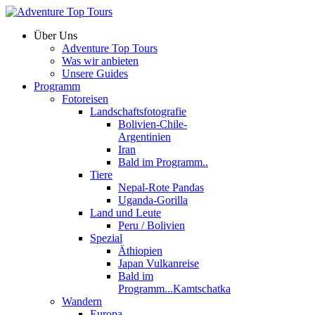
Über Uns
Adventure Top Tours
Was wir anbieten
Unsere Guides
Programm
Fotoreisen
Landschaftsfotografie
Bolivien-Chile-
Argentinien
Iran
Bald im Programm..
Tiere
Nepal-Rote Pandas
Uganda-Gorilla
Land und Leute
Peru / Bolivien
Spezial
Äthiopien
Japan Vulkanreise
Bald im
Programm...Kamtschatka
Wandern
Europa