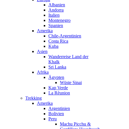
Albanien
Andorra
Italien
Montenegro
Spanien
Amerika
Chile-Argentinien
Costa Rica
Kuba
Asien
Wanderreise Land der
Khalk
Sri Lanka
Afrika
Ägypten
Wüste Sinai
Kap Verde
La Rèunion
Trekking
Amerika
Argentinien
Bolivien
Peru
Machu Picchu &