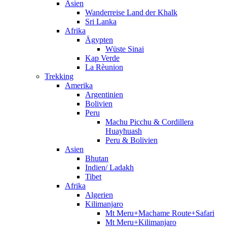
Asien
Wanderreise Land der Khalk
Sri Lanka
Afrika
Ägypten
Wüste Sinai
Kap Verde
La Rèunion
Trekking
Amerika
Argentinien
Bolivien
Peru
Machu Picchu & Cordillera
Huayhuash
Peru & Bolivien
Asien
Bhutan
Indien/ Ladakh
Tibet
Afrika
Algerien
Kilimanjaro
Mt Meru+Machame Route+Safari
Mt Meru+Kilimanjaro