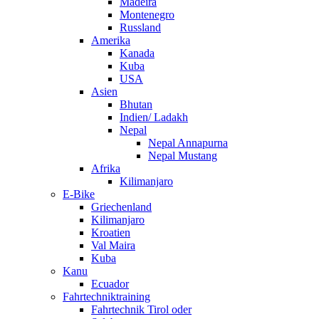
Madeira
Montenegro
Russland
Amerika
Kanada
Kuba
USA
Asien
Bhutan
Indien/ Ladakh
Nepal
Nepal Annapurna
Nepal Mustang
Afrika
Kilimanjaro
E-Bike
Griechenland
Kilimanjaro
Kroatien
Val Maira
Kuba
Kanu
Ecuador
Fahrtechniktraining
Fahrtechnik Tirol oder