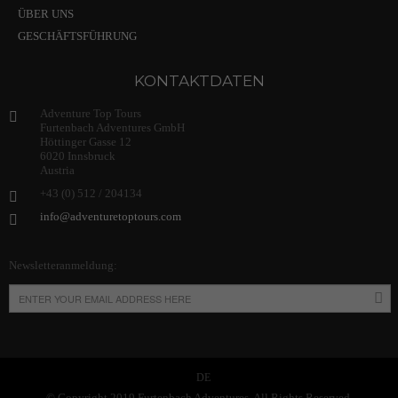
ÜBER UNS
GESCHÄFTSFÜHRUNG
KONTAKTDATEN
Adventure Top Tours
Furtenbach Adventures GmbH
Höttinger Gasse 12
6020 Innsbruck
Austria
+43 (0) 512 / 204134
info@adventuretoptours.com
Newsletteranmeldung:
DE
© Copyright 2019 Furtenbach Adventures. All Rights Reserved.