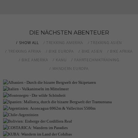
DIE NÄCHSTEN ABENTEUER
SHOW ALL
TREKKING AMERIKA
TREKKING ASIEN
TREKKING AFRIKA
BIKE EUROPA
BIKE ASIEN
BIKE AFRIKA
BIKE AMERIKA
KANU
FAHRTECHNIKTRAINING
WANDERN EUROPA
ALBANIEN - DURCH DIE BIZARRE
BERGWELT DER SKIPETAREN
ITALIEN - VULKANINSELN IM MITTELMEER
MONTENEGRO - DIE WILDE SCHÖNHEIT
Geheimtipp Albanien
Wandern und „Cucina Liparese“
SPANIEN: MALLORCA, DURCH DIE
Auf den Spuren der K&K Monarchie
BIZARRE BERGWELT DER TRAMUNTANA
ARGENTINIEN: ACONCAGUA 6962M &
MORE DETAILS
MORE DETAILS
VALLECITOS 5500M
CHILE-ARGENTINIEN
MORE DETAILS
Abseits der Touristenströme durch die Bergwelt Mallorcas
BOLIVIEN: EISBERGE DER CORDILLERA
Das Dach Amerikas
ERLEBNISSE UND WANDERN AM ENDE DER WELT
REAL
COSTA RICA: WANDERN IM PARADIES
MORE DETAILS