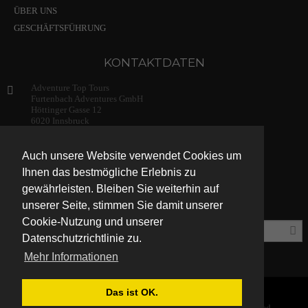
ÜBER UNS
GESCHÄFTSFÜHRUNG
KONTAKTDATEN
Adventure Top Tours
Furtenbach Adventures GmbH
Höttinger Gasse 12
6020 Innsbruck
Austria
+43 (0) 512 / 204134
Auch unsere Website verwendet Cookies um
info@adventuretoptours.com
Ihnen das bestmögliche Erlebnis zu
gewährleisten. Bleiben Sie weiterhin auf
unserer Seite, stimmen Sie damit unserer
Newsletteranmeldung:
Cookie-Nutzung und unserer
Datenschutzrichtlinie zu.
Mehr Informationen
Das ist OK.
DE
© Copyright 2019 Furtenbach Adventures. All Rights Reserved.