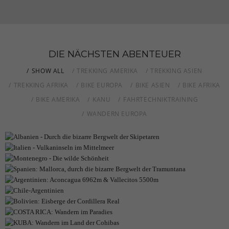
DIE NÄCHSTEN ABENTEUER
SHOW ALL
TREKKING AMERIKA
TREKKING ASIEN
TREKKING AFRIKA
BIKE EUROPA
BIKE ASIEN
BIKE AFRIKA
BIKE AMERIKA
KANU
FAHRTECHNIKTRAINING
WANDERN EUROPA
ALBANIEN - DURCH DIE BIZARRE
BERGWELT DER SKIPETAREN
ITALIEN - VULKANINSELN IM MITTELMEER
MONTENEGRO - DIE WILDE SCHÖNHEIT
Geheimtipp Albanien
Wandern und „Cucina Liparese“
SPANIEN: MALLORCA, DURCH DIE
Auf den Spuren der K&K Monarchie
BIZARRE BERGWELT DER TRAMUNTANA
ARGENTINIEN: ACONCAGUA 6962M &
MORE DETAILS
MORE DETAILS
VALLECITOS 5500M
CHILE-ARGENTINIEN
MORE DETAILS
Abseits der Touristenströme durch die Bergwelt Mallorcas
BOLIVIEN: EISBERGE DER CORDILLERA
Das Dach Amerikas
ERLEBNISSE UND WANDERN AM ENDE DER WELT
REAL
COSTA RICA: WANDERN IM PARADIES
MORE DETAILS