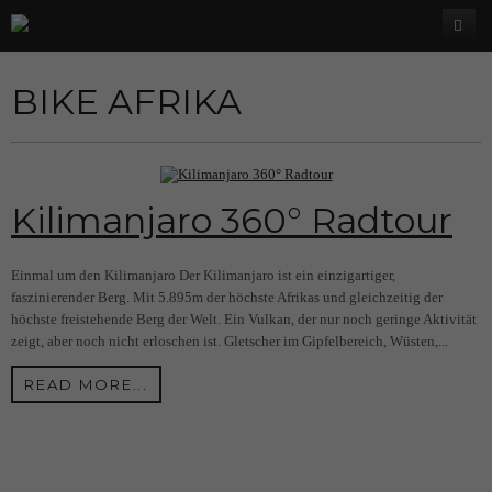
Über Uns
BIKE AFRIKA
Programm
Adventure Top Tours
Was wir anbieten
Fotoreisen
Unsere Guides
Wandern
Landschaftsfotografie
Kilimanjaro 360° Radtour
Trekking
Tiere
Europa
Bolivien-Chile-Argentinien
Einmal um den Kilimanjaro Der Kilimanjaro ist ein einzigartiger,
Bike
Land und Leute
Amerika
Amerika
Iran
Nepal-Rote Pandas
Albanien
faszinierender Berg. Mit 5.895m der höchste Afrikas und gleichzeitig der
höchste freistehende Berg der Welt. Ein Vulkan, der nur noch geringe Aktivität
Spezial
Asien
Asien
Europa
Bald im Programm..
Uganda-Gorilla
Peru / Bolivien
Andorra
Chile-Argentinien
Argentinien
zeigt, aber noch nicht erloschen ist. Gletscher im Gipfelbereich, Wüsten,...
Afrika
Afrika
Amerika
Äthiopien
Italien
Costa Rica
Wanderreise Land der Khalk
Bolivien
Bhutan
Griechenland
READ MORE...
Asien
Japan Vulkanreise
Montenegro
Kuba
Sri Lanka
Ägypten
Peru
Indien/ Ladakh
Algerien
Italien
Kanada
Afrika
Bald im Programm...Kamtschatka
Spanien
Kap Verde
Tibet
Kilimanjaro
Kroatien
Kuba
Bhutan
Wüste Sinai
Machu Picchu & Cordillera Huayhuash
Val Maira