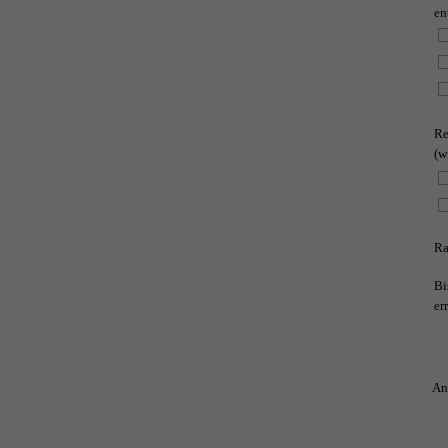
en
Re
(w
Ra
Bi
er
An