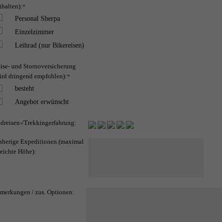
thalten):
*
Personal Sherpa
Einzelzimmer
Leihrad (nur Bikereisen)
ise- und Stornoversicherung
ird dringend empfohlen):
*
besteht
Angebot erwünscht
dreisen-/Trekkingerfahrung:
sherige Expeditionen (maximal
reichte Höhe):
merkungen / zus. Optionen: