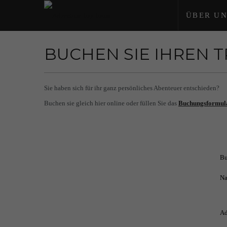
ÜBER UN
BUCHEN SIE IHREN 
Sie haben sich für ihr ganz persönliches Abenteuer entschieden?
Buchen sie gleich hier online oder füllen Sie das
Buchungsformul
Bu
Na
Ad