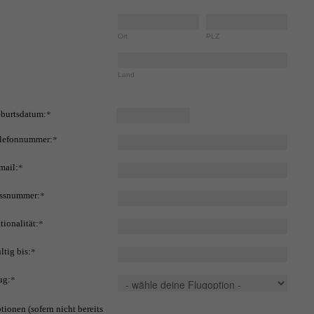
Ort
PLZ
Land
burtsdatum:
*
lefonnummer:
*
mail:
*
ssnummer:
*
tionalität:
*
ltig bis:
*
ug:
*
tionen (sofern nicht bereits