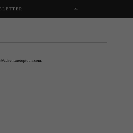
SLETTER
DE
o@adventuretoptours.com
.