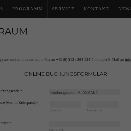
S
PROGRAMM
SERVICE
KONTAKT
NEW
TRAUM
ar
aus und senden sie es per Fax an
+43 (0) 512 / 204 134-5
oder per E-Mail an
inf
ONLINE BUCHUNGSFORMULAR
chungscode:
*
me (wie im Reisepass):
*
Vorname
Nachname
resse:
*
Straße / Nr.