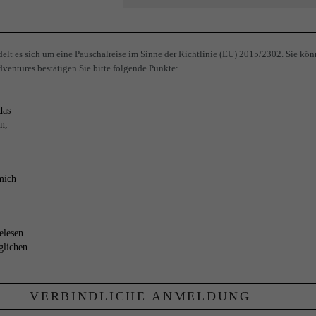
lt es sich um eine Pauschalreise im Sinne der Richtlinie (EU) 2015/2302. Sie kön
ventures bestätigen Sie bitte folgende Punkte:
das
n,
mich
elesen
glichen