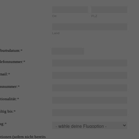
Ort
PLZ
Land
burtsdatum:
*
lefonnummer:
*
mail:
*
ssnummer:
*
tionalität:
*
ltig bis:
*
ug:
*
tionen (sofern nicht bereits