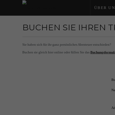
ÜBER UN
BUCHEN SIE IHREN 
Sie haben sich für ihr ganz persönliches Abenteuer entschieden?
Buchen sie gleich hier online oder füllen Sie das
Buchungsformul
Bu
Na
Ad