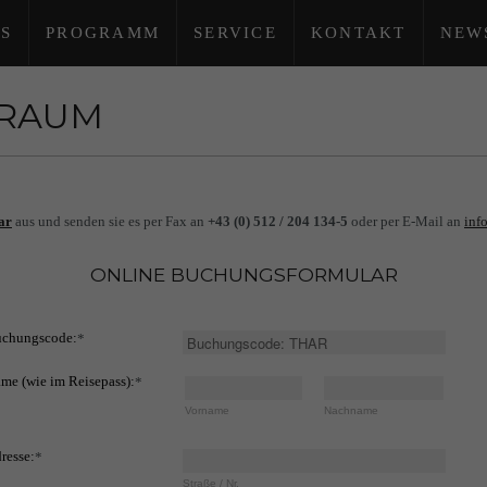
S
PROGRAMM
SERVICE
KONTAKT
NEW
TRAUM
ar
aus und senden sie es per Fax an
+43 (0) 512 / 204 134-5
oder per E-Mail an
inf
ONLINE BUCHUNGSFORMULAR
chungscode:
*
me (wie im Reisepass):
*
Vorname
Nachname
resse:
*
Straße / Nr.