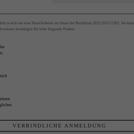
lt es sich um eine Pauschalreise im Sinne der Richtlinie (EU) 2015/2302. Sie kön
ventures bestätigen Sie bitte folgende Punkte:
das
n,
mich
elesen
glichen