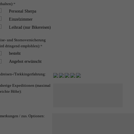
thalten):
*
Personal Sherpa
Einzelzimmer
Leihrad (nur Bikereisen)
ise- und Stornoversicherung
ird dringend empfohlen):
*
besteht
Angebot erwünscht
dreisen-/Trekkingerfahrung:
sherige Expeditionen (maximal
reichte Höhe):
merkungen / zus. Optionen: