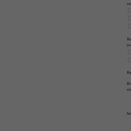
en
Re
(w
Ra
Bi
er
An