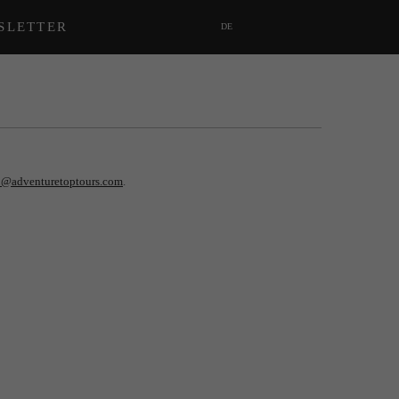
SLETTER
DE
o@adventuretoptours.com
.