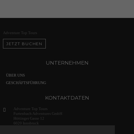
Adventure Top Tours
JETZT BUCHEN
UNTERNEHMEN
ÜBER UNS
GESCHÄFTSFÜHRUNG
KONTAKTDATEN
Adventure Top Tours
Furtenbach Adventures GmbH
Höttinger Gasse 12
6020 Innsbruck
Austria