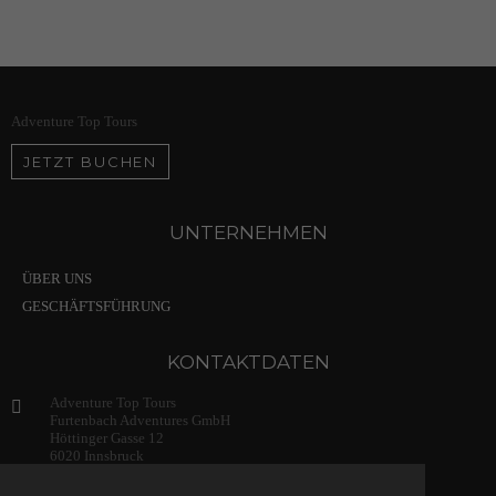
Adventure Top Tours
JETZT BUCHEN
UNTERNEHMEN
ÜBER UNS
GESCHÄFTSFÜHRUNG
KONTAKTDATEN
Adventure Top Tours
Furtenbach Adventures GmbH
Höttinger Gasse 12
6020 Innsbruck
Austria