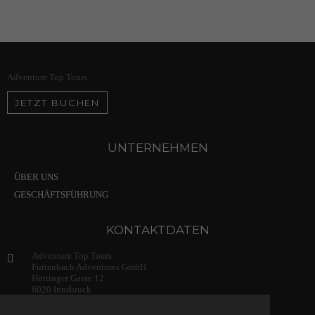
Adventure Top Tours
JETZT BUCHEN
UNTERNEHMEN
ÜBER UNS
GESCHÄFTSFÜHRUNG
KONTAKTDATEN
Adventure Top Tours
Furtenbach Adventures GmbH
Höttinger Gasse 12
6020 Innsbruck
Austria