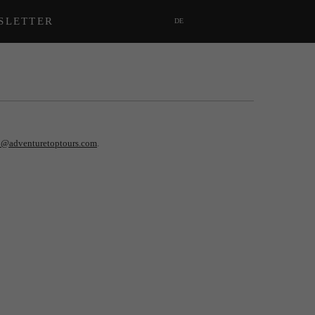
SLETTER
DE
o@adventuretoptours.com
.