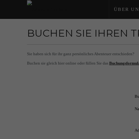
ÜBER UN
BUCHEN SIE IHREN 
Sie haben sich für ihr ganz persönliches Abenteuer entschieden?
Buchen sie gleich hier online oder füllen Sie das
Buchungsformul
Bu
Na
Ad