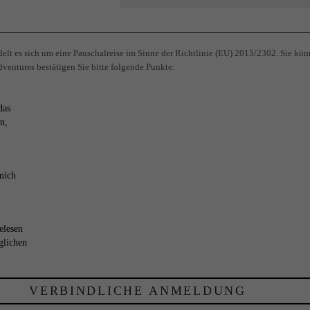
lt es sich um eine Pauschalreise im Sinne der Richtlinie (EU) 2015/2302. Sie kön
ventures bestätigen Sie bitte folgende Punkte:
das
n,
mich
elesen
glichen