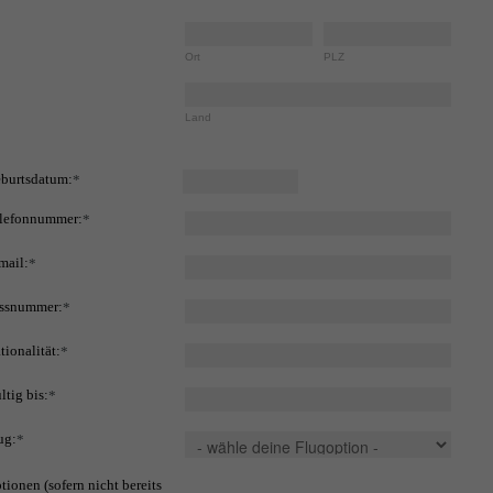
Ort
PLZ
Land
burtsdatum:
*
lefonnummer:
*
mail:
*
ssnummer:
*
tionalität:
*
ltig bis:
*
ug:
*
tionen (sofern nicht bereits