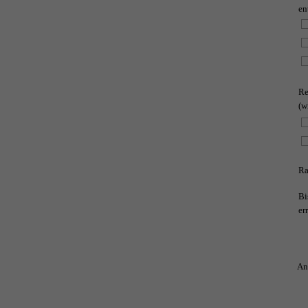
en
Re
(w
Ra
Bi
er
An