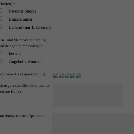
thalten):
*
Personal Sherpa
Einzelzimmer
Leihrad (nur Bikereisen)
ise- und Stornoversicherung
ird dringend empfohlen):
*
besteht
Angebot erwünscht
dreisen-/Trekkingerfahrung:
sherige Expeditionen (maximal
reichte Höhe):
merkungen / zus. Optionen: