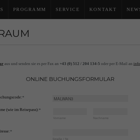
S
PROGRAMM
SERVICE
KONTAKT
NEW
TRAUM
ar
aus und senden sie es per Fax an
+43 (0) 512 / 204 134-5
oder per E-Mail an
inf
ONLINE BUCHUNGSFORMULAR
chungscode:
*
me (wie im Reisepass):
*
Vorname
Nachname
resse:
*
Straße / Nr.