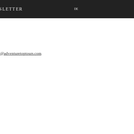
SLETTER
DE
o@adventuretoptours.com
.