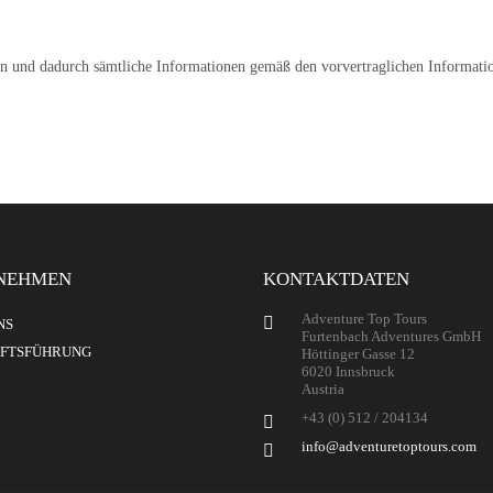
sen und dadurch sämtliche Informationen gemäß den vorvertraglichen Informati
NEHMEN
KONTAKTDATEN
Adventure Top Tours
NS
Furtenbach Adventures GmbH
FTSFÜHRUNG
Höttinger Gasse 12
6020 Innsbruck
Austria
+43 (0) 512 / 204134
info@adventuretoptours.com