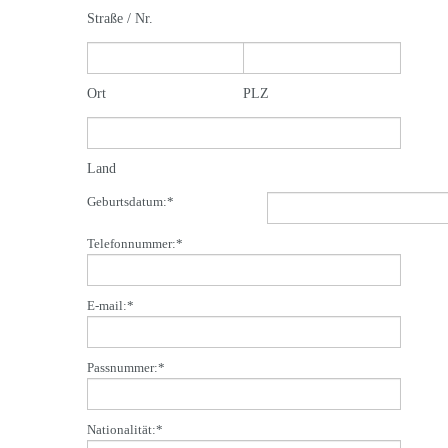
Straße / Nr.
Ort
PLZ
Land
Geburtsdatum:
*
Telefonnummer:
*
E-mail:
*
Passnummer:
*
Nationalität:
*