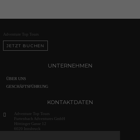
Adventure Top Tours
JETZT BUCHEN
UNTERNEHMEN
ÜBER UNS
GESCHÄFTSFÜHRUNG
KONTAKTDATEN
Adventure Top Tours
Furtenbach Adventures GmbH
Höttinger Gasse 12
6020 Innsbruck
Austria