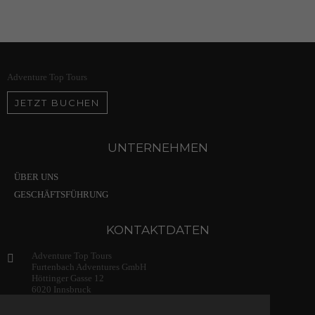
Adventure Top Tours
JETZT BUCHEN
UNTERNEHMEN
ÜBER UNS
GESCHÄFTSFÜHRUNG
KONTAKTDATEN
Adventure Top Tours
Furtenbach Adventures GmbH
Höttinger Gasse 12
6020 Innsbruck
Austria