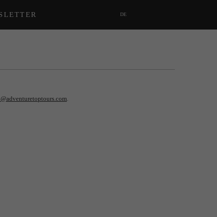
SLETTER
DE
o@adventuretoptours.com
.