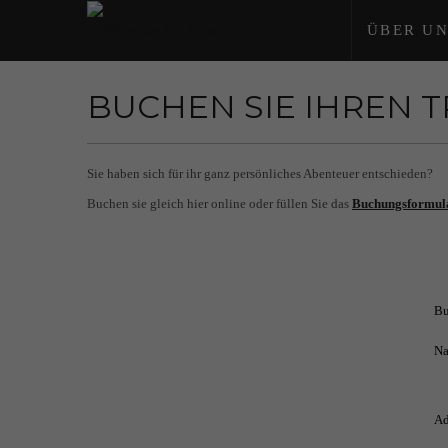
ÜBER UN
BUCHEN SIE IHREN 
Sie haben sich für ihr ganz persönliches Abenteuer entschieden?
Buchen sie gleich hier online oder füllen Sie das
Buchungsformul
Bu
Na
Ad