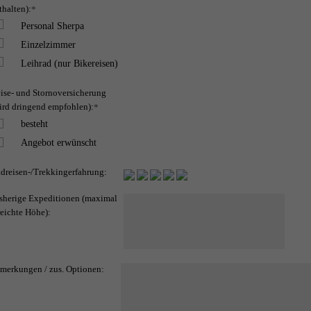
thalten):
*
Personal Sherpa
Einzelzimmer
Leihrad (nur Bikereisen)
ise- und Stornoversicherung
ird dringend empfohlen):
*
besteht
Angebot erwünscht
dreisen-/Trekkingerfahrung:
sherige Expeditionen (maximal
reichte Höhe):
merkungen / zus. Optionen: