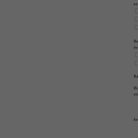
en
Re
(w
Ra
Bi
er
An