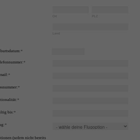
Ort
PLZ
Land
burtsdatum:
*
lefonnummer:
*
mail:
*
ssnummer:
*
tionalität:
*
ltig bis:
*
ug:
*
tionen (sofern nicht bereits