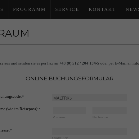
S
PROGRAMM
SERVICE
KONTAKT
NEW
TRAUM
ar
aus und senden sie es per Fax an
+43 (0) 512 / 204 134-5
oder per E-Mail an
inf
ONLINE BUCHUNGSFORMULAR
chungscode:
*
me (wie im Reisepass):
*
Vorname
Nachname
resse:
*
Straße / Nr.