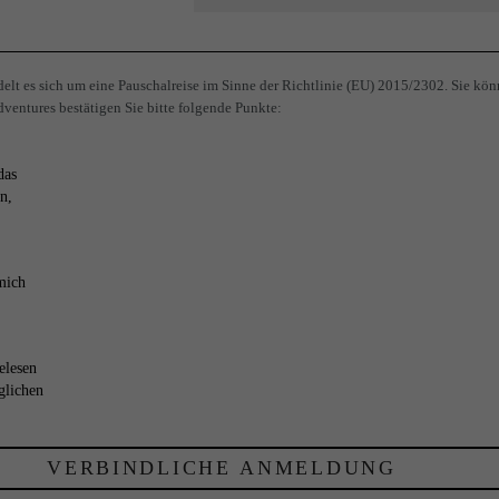
lt es sich um eine Pauschalreise im Sinne der Richtlinie (EU) 2015/2302. Sie kön
ventures bestätigen Sie bitte folgende Punkte:
das
n,
mich
elesen
glichen