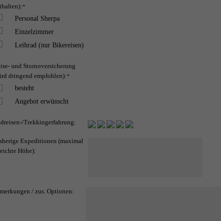
thalten):
*
Personal Sherpa
Einzelzimmer
Leihrad (nur Bikereisen)
ise- und Stornoversicherung
ird dringend empfohlen):
*
besteht
Angebot erwünscht
dreisen-/Trekkingerfahrung:
sherige Expeditionen (maximal
reichte Höhe):
merkungen / zus. Optionen: