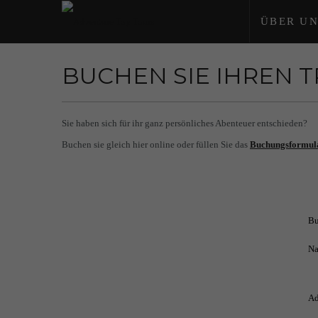
ÜBER UN
BUCHEN SIE IHREN 
Sie haben sich für ihr ganz persönliches Abenteuer entschieden?
Buchen sie gleich hier online oder füllen Sie das
Buchungsformul
Bu
Na
Ad