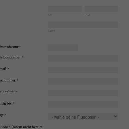
Ort
PLZ
Land
burtsdatum:
*
lefonnummer:
*
mail:
*
ssnummer:
*
tionalität:
*
ltig bis:
*
ug:
*
tionen (sofern nicht bereits