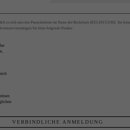
lt es sich um eine Pauschalreise im Sinne der Richtlinie (EU) 2015/2302. Sie kön
ventures bestätigen Sie bitte folgende Punkte:
das
n,
mich
elesen
glichen