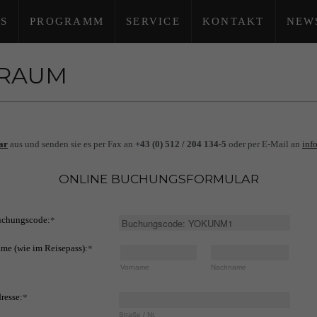
S
PROGRAMM
SERVICE
KONTAKT
NEW
TRAUM
ar
aus und senden sie es per Fax an
+43 (0) 512 / 204 134-5
oder per E-Mail an
inf
ONLINE BUCHUNGSFORMULAR
chungscode:
*
me (wie im Reisepass):
*
Vorname
Nachname
resse:
*
Straße / Nr.