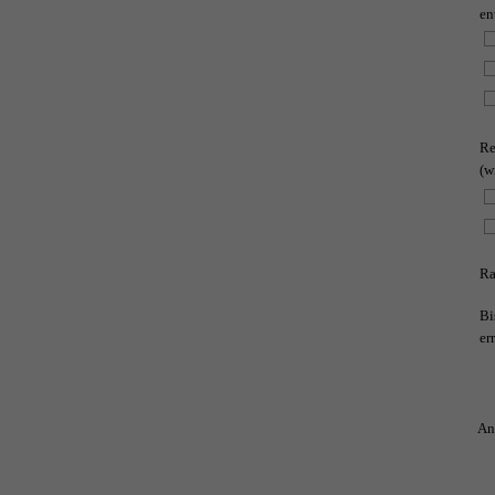
en
Re
(w
Ra
Bi
er
An