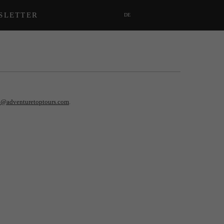
SLETTER
DE
o@adventuretoptours.com
.