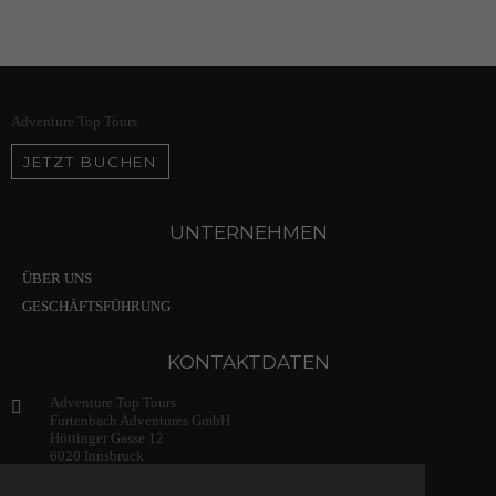
Adventure Top Tours
JETZT BUCHEN
UNTERNEHMEN
ÜBER UNS
GESCHÄFTSFÜHRUNG
KONTAKTDATEN
Adventure Top Tours
Furtenbach Adventures GmbH
Höttinger Gasse 12
6020 Innsbruck
Austria