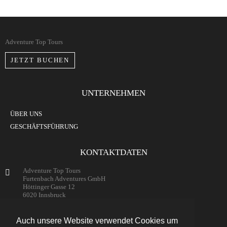
Adventure Top Tours
JETZT BUCHEN
UNTERNEHMEN
ÜBER UNS
GESCHÄFTSFÜHRUNG
KONTAKTDATEN
Adventure Top Tours
Furtenbach Adventures GmbH
Höttinger Gasse 12
6020 Innsbruck
Austria
+43 (0) 512 / 204134
Auch unsere Website verwendet Cookies um