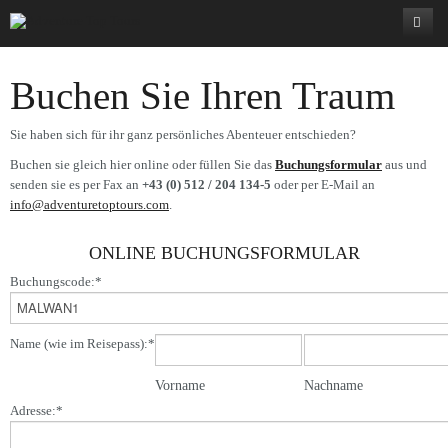
Über Uns
Buchen Sie Ihren Traum
Programm
Adventure Top Tours
Sie haben sich für ihr ganz persönliches Abenteuer entschieden?
Service
Was wir anbieten
Fotoreisen
Buchen sie gleich hier online oder füllen Sie das
Buchungsformular
aus und
Kontakt
senden sie es per Fax an
Unsere Guides
Wandern
AGB
Landschaftsfotografie
+43 (0) 512 / 204 134-5
oder per E-Mail an
info@adventuretoptours.com
.
Newsletter
Trekking
Katalog
Tiere
Europa
Bolivien-Chile-Argentinien
ONLINE BUCHUNGSFORMULAR
Bike
Versicherung
Land und Leute
Amerika
Amerika
Iran
Nepal-Rote Pandas
Albanien
Buchungscode:
*
E-Bike
Gutschein schenken
Spezial
Asien
Asien
Europa
Bald im Programm..
Uganda-Gorilla
Peru / Bolivien
Andorra
Chile-Argentinien
Argentinien
Name (wie im Reisepass):
*
Kanu
Garantie Check Box
Afrika
Afrika
Amerika
Griechenland
Äthiopien
Italien
Costa Rica
Wanderreise Land der Khalk
Bolivien
Bhutan
Griechenland
Fahrtechniktraining
Buchung & Zahlung
Asien
Kilimanjaro
Ecuador
Japan Vulkanreise
Montenegro
Kuba
Sri Lanka
Ägypten
Peru
Indien/ Ladakh
Algerien
Italien
Kanada
Vorname
Nachname
Adresse:
*
Ski & Expeditionen
Frühbucherrabatt
Afrika
Kroatien
Fahrtechnik Tirol oder Salzburg
Bald im Programm...Kamtschatka
Spanien
Kap Verde
Tibet
Kilimanjaro
Kroatien
Kuba
Bhutan
Wüste Sinai
Machu Picchu & Cordillera Huayhuash
Val Maira