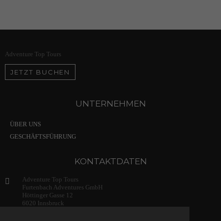
Adventure Top Tours
JETZT BUCHEN
UNTERNEHMEN
ÜBER UNS
GESCHÄFTSFÜHRUNG
KONTAKTDATEN
Adventure Top Tours
Furtenbach Adventures GmbH
Höttinger Gasse 12
6020 Innsbruck
Austria