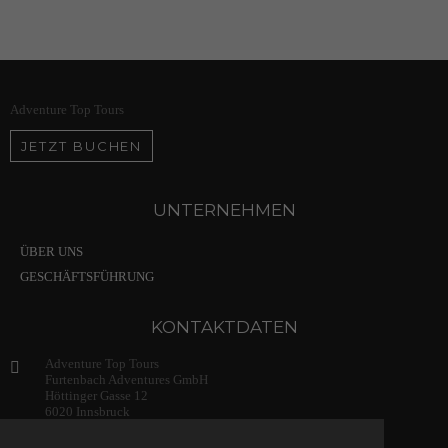
Adventure Top Tours
JETZT BUCHEN
UNTERNEHMEN
ÜBER UNS
GESCHÄFTSFÜHRUNG
KONTAKTDATEN
Adventure Top Tours
Furtenbach Adventures GmbH
Höttinger Gasse 12
6020 Innsbruck
Austria