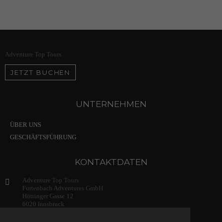
Adventure Top Tours
JETZT BUCHEN
UNTERNEHMEN
ÜBER UNS
GESCHÄFTSFÜHRUNG
KONTAKTDATEN
Adventure Top Tours
Furtenbach Adventures GmbH
Höttinger Gasse 12
6020 Innsbruck
Austria