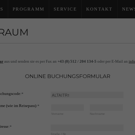
S
PROGRAMM
SERVICE
KONTAKT
NEW
TRAUM
ar
aus und senden sie es per Fax an
+43 (0) 512 / 204 134-5
oder per E-Mail an
inf
ONLINE BUCHUNGSFORMULAR
chungscode:
*
me (wie im Reisepass):
*
Vorname
Nachname
resse:
*
Straße / Nr.