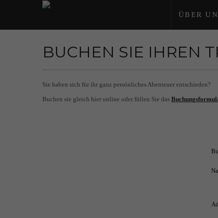
ÜBER UN
BUCHEN SIE IHREN 
Sie haben sich für ihr ganz persönliches Abenteuer entschieden?
Buchen sie gleich hier online oder füllen Sie das
Buchungsformul
Bu
Na
Ad