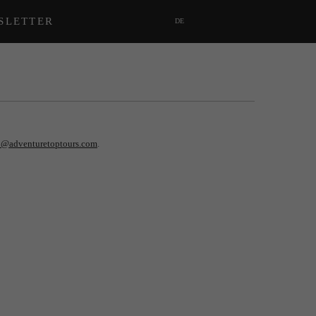
SLETTER
DE
o@adventuretoptours.com
.