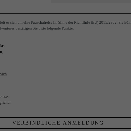
lt es sich um eine Pauschalreise im Sinne der Richtlinie (EU) 2015/2302. Sie kön
ventures bestätigen Sie bitte folgende Punkte:
das
n,
mich
elesen
glichen