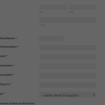
Ort
PLZ
Land
burtsdatum:
*
lefonnummer:
*
mail:
*
ssnummer:
*
tionalität:
*
ltig bis:
*
ug:
*
tionen (sofern nicht bereits