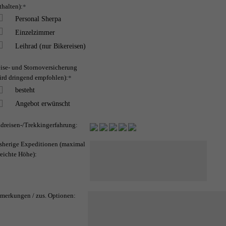
thalten):
*
Personal Sherpa
Einzelzimmer
Leihrad (nur Bikereisen)
ise- und Stornoversicherung
ird dringend empfohlen):
*
besteht
Angebot erwünscht
dreisen-/Trekkingerfahrung:
sherige Expeditionen (maximal
reichte Höhe):
merkungen / zus. Optionen: