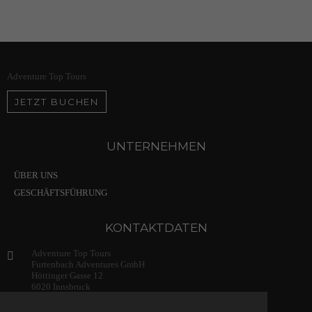
Adventure Top Tours
JETZT BUCHEN
UNTERNEHMEN
ÜBER UNS
GESCHÄFTSFÜHRUNG
KONTAKTDATEN
Adventure Top Tours
Furtenbach Adventures GmbH
Höttinger Gasse 12
6020 Innsbruck
Austria