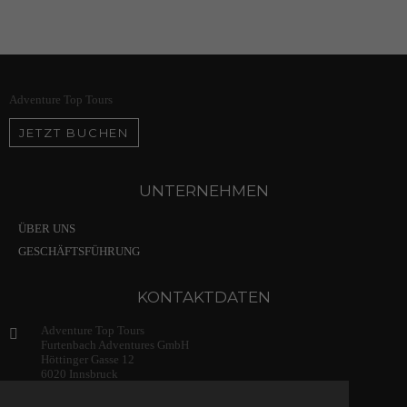
Adventure Top Tours
JETZT BUCHEN
UNTERNEHMEN
ÜBER UNS
GESCHÄFTSFÜHRUNG
KONTAKTDATEN
Adventure Top Tours
Furtenbach Adventures GmbH
Höttinger Gasse 12
6020 Innsbruck
Austria