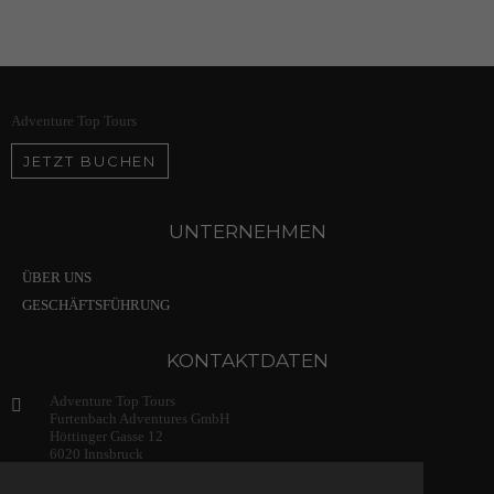
Adventure Top Tours
JETZT BUCHEN
UNTERNEHMEN
ÜBER UNS
GESCHÄFTSFÜHRUNG
KONTAKTDATEN
Adventure Top Tours
Furtenbach Adventures GmbH
Höttinger Gasse 12
6020 Innsbruck
Austria