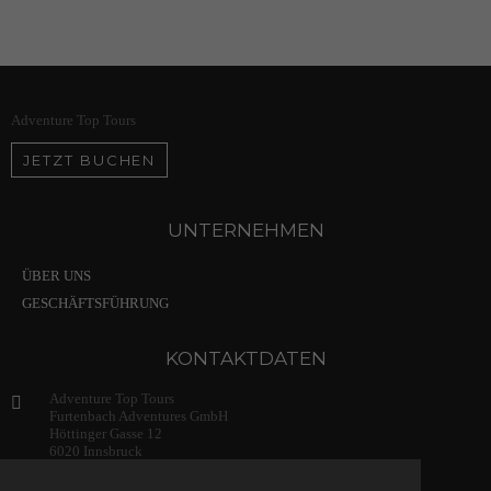
Adventure Top Tours
JETZT BUCHEN
UNTERNEHMEN
ÜBER UNS
GESCHÄFTSFÜHRUNG
KONTAKTDATEN
Adventure Top Tours
Furtenbach Adventures GmbH
Höttinger Gasse 12
6020 Innsbruck
Austria