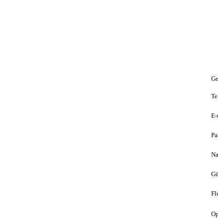
Ge
Te
E-
Pa
Na
Gü
Fl
Op