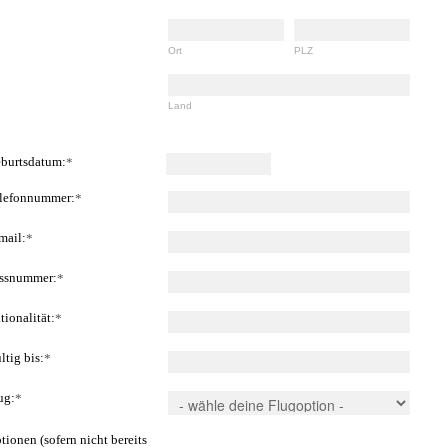
Ort
PLZ
Land
burtsdatum:
*
lefonnummer:
*
mail:
*
ssnummer:
*
tionalität:
*
ltig bis:
*
ug:
*
tionen (sofern nicht bereits