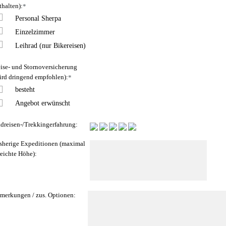
thalten):
*
Personal Sherpa
Einzelzimmer
Leihrad (nur Bikereisen)
ise- und Stornoversicherung
ird dringend empfohlen):
*
besteht
Angebot erwünscht
dreisen-/Trekkingerfahrung:
sherige Expeditionen (maximal
reichte Höhe):
merkungen / zus. Optionen: