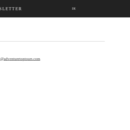
SLETTER
DE
o@adventuretoptours.com
.