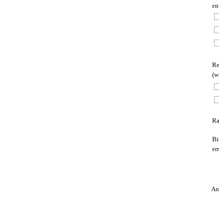
en
Re
(w
Ra
Bi
er
An