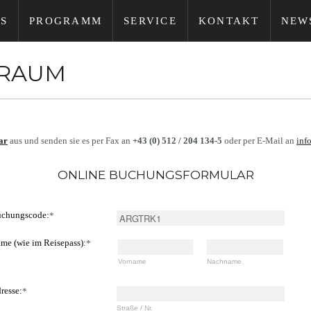
S
PROGRAMM
SERVICE
KONTAKT
NEW
TRAUM
ar
aus und senden sie es per Fax an
+43 (0) 512 / 204 134-5
oder per E-Mail an
inf
ONLINE BUCHUNGSFORMULAR
chungscode:
*
me (wie im Reisepass):
*
Vorname
Nachname
resse:
*
Straße / Nr.