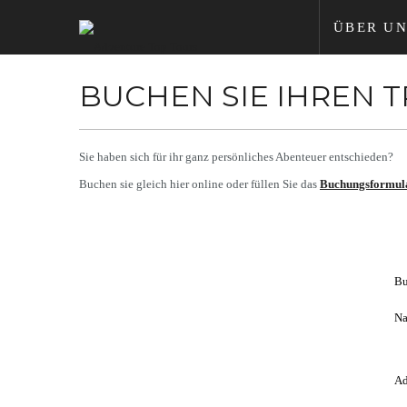
ÜBER UN
BUCHEN SIE IHREN 
Sie haben sich für ihr ganz persönliches Abenteuer entschieden?
Buchen sie gleich hier online oder füllen Sie das
Buchungsformul
Bu
Na
Ad