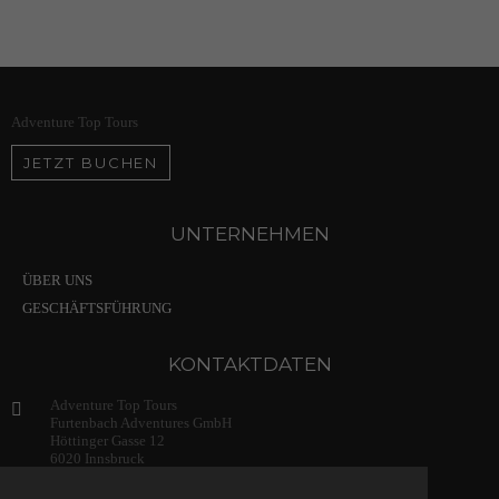
Adventure Top Tours
JETZT BUCHEN
UNTERNEHMEN
ÜBER UNS
GESCHÄFTSFÜHRUNG
KONTAKTDATEN
Adventure Top Tours
Furtenbach Adventures GmbH
Höttinger Gasse 12
6020 Innsbruck
Austria