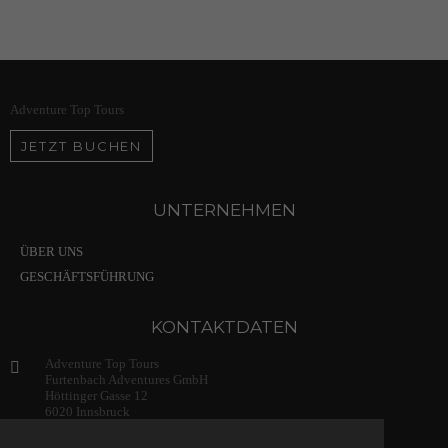
Adventure Top Tours
JETZT BUCHEN
UNTERNEHMEN
ÜBER UNS
GESCHÄFTSFÜHRUNG
KONTAKTDATEN
Adventure Top Tours
Furtenbach Adventures GmbH
Höttinger Gasse 12
6020 Innsbruck
Austria