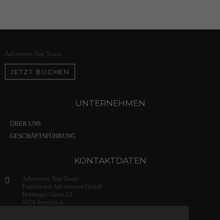
Adventure Top Tours
JETZT BUCHEN
UNTERNEHMEN
ÜBER UNS
GESCHÄFTSFÜHRUNG
KONTAKTDATEN
Adventure Top Tours
Furtenbach Adventures GmbH
Höttinger Gasse 12
6020 Innsbruck
Austria