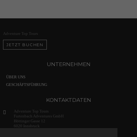
Adventure Top Tours
JETZT BUCHEN
UNTERNEHMEN
ÜBER UNS
GESCHÄFTSFÜHRUNG
KONTAKTDATEN
Adventure Top Tours
Furtenbach Adventures GmbH
Höttinger Gasse 12
6020 Innsbruck
Austria