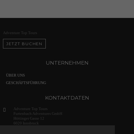
Adventure Top Tours
JETZT BUCHEN
UNTERNEHMEN
ÜBER UNS
GESCHÄFTSFÜHRUNG
KONTAKTDATEN
Adventure Top Tours
Furtenbach Adventures GmbH
Höttinger Gasse 12
6020 Innsbruck
Austria