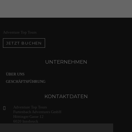
Adventure Top Tours
JETZT BUCHEN
UNTERNEHMEN
ÜBER UNS
GESCHÄFTSFÜHRUNG
KONTAKTDATEN
Adventure Top Tours
Furtenbach Adventures GmbH
Höttinger Gasse 12
6020 Innsbruck
Austria