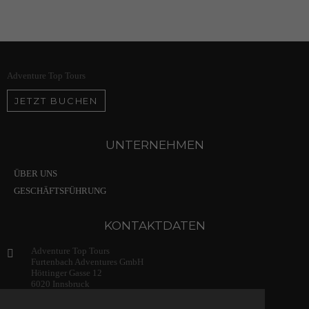
Adventure Top Tours
JETZT BUCHEN
UNTERNEHMEN
ÜBER UNS
GESCHÄFTSFÜHRUNG
KONTAKTDATEN
Adventure Top Tours
Furtenbach Adventures GmbH
Höttinger Gasse 12
6020 Innsbruck
Austria