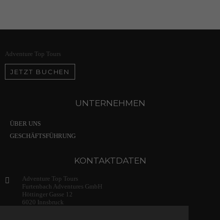
Adventure Top Tours
JETZT BUCHEN
UNTERNEHMEN
ÜBER UNS
GESCHÄFTSFÜHRUNG
KONTAKTDATEN
Adventure Top Tours
Furtenbach Adventures GmbH
Höttinger Gasse 12
6020 Innsbruck
Austria