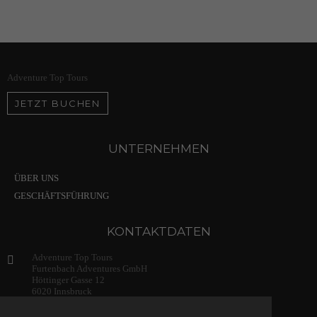
Adventure Top Tours
JETZT BUCHEN
UNTERNEHMEN
ÜBER UNS
GESCHÄFTSFÜHRUNG
KONTAKTDATEN
Adventure Top Tours
Furtenbach Adventures GmbH
Höttinger Gasse 12
6020 Innsbruck
Austria