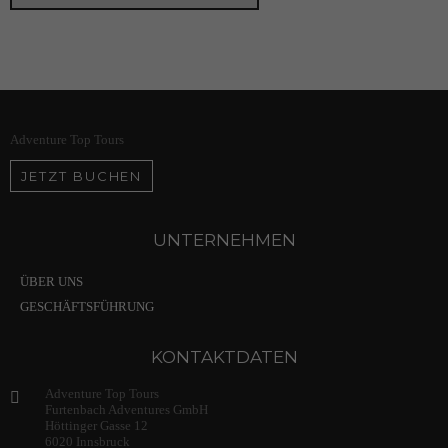
Adventure Top Tours
JETZT BUCHEN
UNTERNEHMEN
ÜBER UNS
GESCHÄFTSFÜHRUNG
KONTAKTDATEN
Adventure Top Tours
Furtenbach Adventures GmbH
Höttinger Gasse 12
6020 Innsbruck