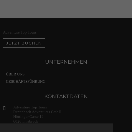
Adventure Top Tours
JETZT BUCHEN
UNTERNEHMEN
ÜBER UNS
GESCHÄFTSFÜHRUNG
KONTAKTDATEN
Adventure Top Tours
Furtenbach Adventures GmbH
Höttinger Gasse 12
6020 Innsbruck
Austria