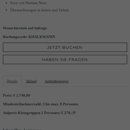
Garantie Check Box
Kilimanjaro 360° Radtour
Seen von Naiman Nuur
Übernachtungen in Jurten und Zelten
Buchung & Zahlung
Frühbucherrabatt
Wunschtermin auf Anfrage
Buchungscode: KHALKWANIN
Unsere Partner
JETZT BUCHEN
Checkliste
HABEN SIE FRAGEN
Messeauftritte
Levelbewertung
Details
Ablauf
Anforderungen
Impressum
Preis: € 2.740,00
Mindestteilnehmerzahl: 3 bis max. 8 Personen
Aufpreis Kleingruppen 2 Personen: € 270,-/P