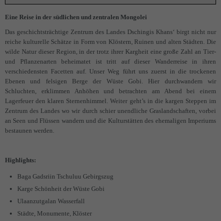
Trekking
Ägypten
Eine Reise in der südlichen und zentralen Mongolei
Bike
Amerika
Kap Verde
Wüste Sinai
Das geschichtsträchtige Zentrum des Landes Dschingis Khans‘ birgt nicht nur
reiche kulturelle Schätze in Form von Klöstern, Ruinen und alten Städten. Die
E-Bike
Asien
Europa
La Rèunion
Argentinien
wilde Natur dieser Region, in der trotz ihrer Kargheit eine große Zahl an Tier-
und Pflanzenarten beheimatet ist tritt auf dieser Wanderreise in ihren
Kanu
Afrika
Amerika
Griechenland
Bolivien
Bhutan
Griechenland
verschiedensten Facetten auf. Unser Weg führt uns zuerst in die trockenen
Ebenen und felsigen Berge der Wüste Gobi. Hier durchwandern wir
Fahrtechniktraining
Asien
Kilimanjaro
Ecuador
Peru
Indien/ Ladakh
Algerien
Italien
Kanada
Schluchten, erklimmen Anhöhen und betrachten am Abend bei einem
Lagerfeuer den klaren Sternenhimmel. Weiter geht’s in die kargen Steppen im
Ski & Expeditionen
Afrika
Kroatien
Fahrtechnik Tirol oder Salzburg
Tibet
Kilimanjaro
Kroatien
Kuba
Bhutan
Machu Picchu & Cordillera Huayhuash
Val Maira
Zentrum des Landes wo wir durch schier unendliche Graslandschaften, vorbei
an Seen und Flüssen wandern und die Kulturstätten des ehemaligen Imperiums
Service
Val Maira
Programm Furtenbach Adventures
Marokko
Madeira
USA
Indien/ Ladakh
Kilimanjaro
Peru & Bolivien
Mt Meru+Machame Route+Safari
bestaunen werden.
Kontakt
AGB
Kuba
Montenegro
Nepal
Mt Meru+Kilimanjaro
Atlas Gebirge
Highlights:
Newsletter
Katalog
Russland
7 Tage Machame Route
Nepal Annapurna
Baga Gadsriin Tschuluu Gebirgszug
Versicherung
6 Tage Marangu Route
Nepal Mustang
Karge Schönheit der Wüste Gobi
Ulaanzutgalan Wasserfall
Gutschein schenken
E-Bike Kilimanjaro
Städte, Monumente, Klöster