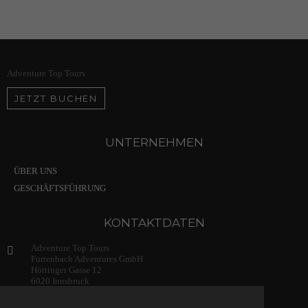
Adventure Top Tours
JETZT BUCHEN
UNTERNEHMEN
ÜBER UNS
GESCHÄFTSFÜHRUNG
KONTAKTDATEN
Adventure Top Tours
Furtenbach Adventures GmbH
Höttinger Gasse 12
6020 Innsbruck
Austria