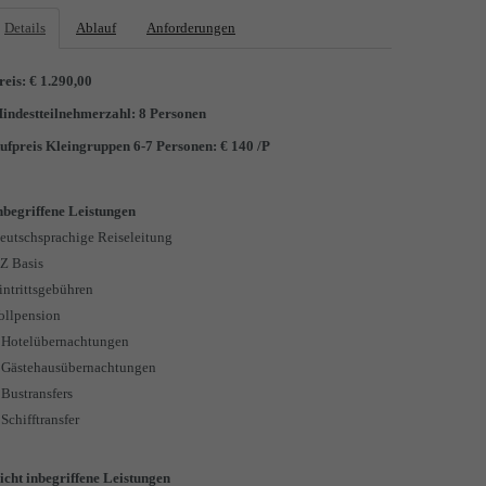
Details
Ablauf
Anforderungen
reis: €
1.290,00
indestteilnehmerzahl: 8 Personen
ufpreis Kleingruppen 6-7 Personen: € 140 /P
nbegriffene Leistungen
eutschsprachige Reiseleitung
Z Basis
intrittsgebühren
ollpension
 Hotelübernachtungen
 Gästehausübernachtungen
 Bustransfers
 Schifftransfer
icht inbegriffene Leistungen