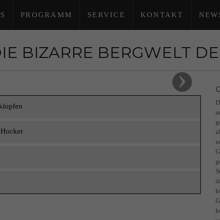
S
PROGRAMM
SERVICE
KONTAKT
NEW
DIE BIZARRE BERGWELT DE
›
G
D
klopfen
a
g
 Hocker
ü
u
G
g
S
d
b
G
k