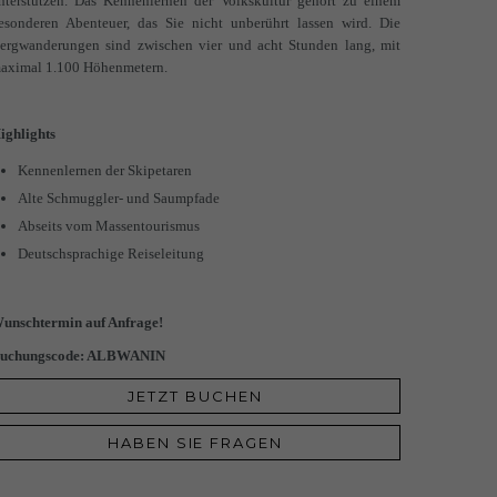
nterstützen.
Das Kennenlernen der Volkskultur gehört zu einem
esonderen Abenteuer, das Sie nicht unberührt lassen wird. Die
ergwanderungen sind zwischen vier und acht Stunden lang, mit
aximal 1.100 Höhenmetern.
ighlights
Kennenlernen der Skipetaren
Alte Schmuggler- und Saumpfade
Abseits vom Massentourismus
Deutschsprachige Reiseleitung
unschtermin auf Anfrage!
uchungscode: ALBWANIN
JETZT BUCHEN
HABEN SIE FRAGEN