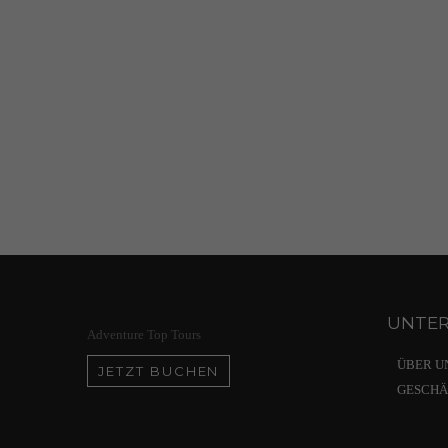
UNTE
Adventure Top Tours
ÜBER U
JETZT BUCHEN
GESCHÄ