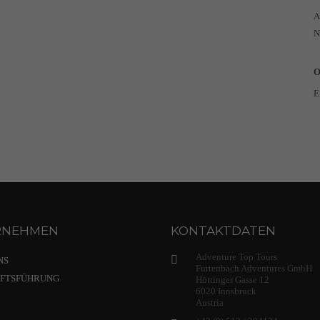
A
N
O
E
RNEHMEN
KONTAKTDATEN
Adventure Top Tours
NS
Furtenbach Adventures GmbH
FTSFÜHRUNG
Höttinger Gasse 12
6020 Innsbruck
Austria