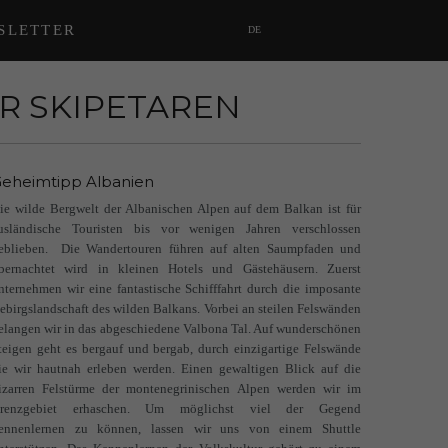
SLETTER
DE
R SKIPETAREN
eheimtipp Albanien
ie wilde Bergwelt der Albanischen Alpen auf dem Balkan ist für
usländische Touristen bis vor wenigen Jahren verschlossen
eblieben.
Die W
andertouren führen auf alten Saumpfaden und
bernachtet wird in kleinen Hotels und Gästehäusern. Zuerst
nternehmen wir eine
fantastische Schifffahrt durch die imposante
ebirgslandschaft des wilden Balkans. Vorbei an steilen Felswänden
elangen wir in das abgeschiedene Valbona Tal. Auf wunderschönen
teigen geht es bergauf und bergab, durch einzigartige Felswände
ie wir hautnah erleben werden. Einen gewaltigen Blick auf die
izarren Felstürme der montenegrinischen Alpen werden wir im
renzgebiet erhaschen. Um möglichst viel der Gegend
ennenlernen zu können, lassen wir uns von einem Shuttle