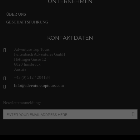
UNTERNEHMEN
ÜBER UNS
GESCHÄFTSFÜHRUNG
KONTAKTDATEN
Adventure Top Tours
Furtenbach Adventures GmbH
Höttinger Gasse 12
6020 Innsbruck
Austria
+43 (0) 512 / 204134
info@adventuretoptours.com
Newsletteranmeldung: