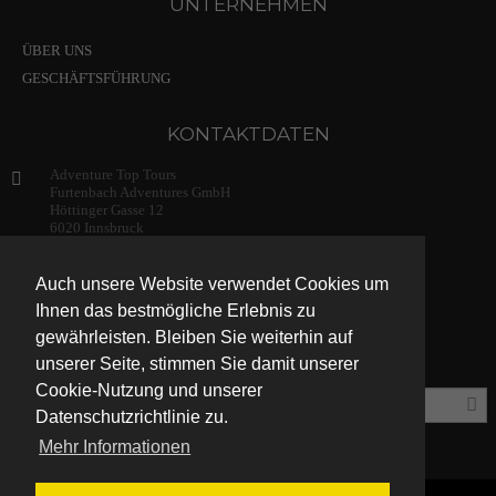
UNTERNEHMEN
ÜBER UNS
GESCHÄFTSFÜHRUNG
KONTAKTDATEN
Adventure Top Tours
Furtenbach Adventures GmbH
Höttinger Gasse 12
6020 Innsbruck
Austria
+43 (0) 512 / 204134
Auch unsere Website verwendet Cookies um
info@adventuretoptours.com
Ihnen das bestmögliche Erlebnis zu
gewährleisten. Bleiben Sie weiterhin auf
unserer Seite, stimmen Sie damit unserer
Newsletteranmeldung:
Cookie-Nutzung und unserer
Datenschutzrichtlinie zu.
Mehr Informationen