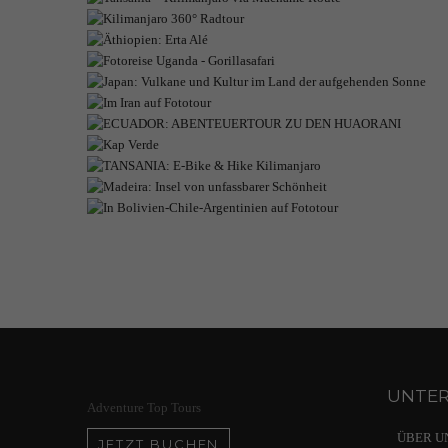
TANSANIA
JAPAN: V
UNTE
Adventure Top Tours
ÜBER U
JETZT BUCHEN