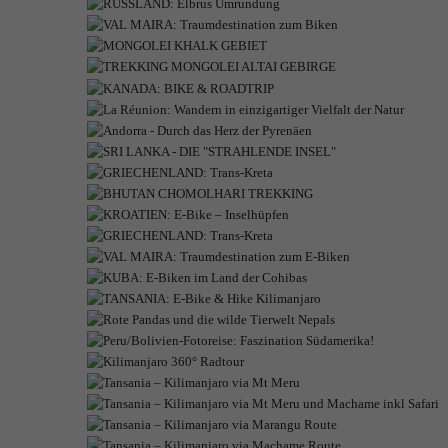
NEPAL
LA RÉU
PER