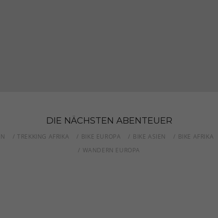
DIE NÄCHSTEN ABENTEUER
EN
TREKKING AFRIKA
BIKE EUROPA
BIKE ASIEN
BIKE AFRIKA
WANDERN EUROPA
IEN - DURCH DIE BIZARRE BERGWELT DER SKIP
ITALIEN - VULKANINSELN IM MITTELMEER