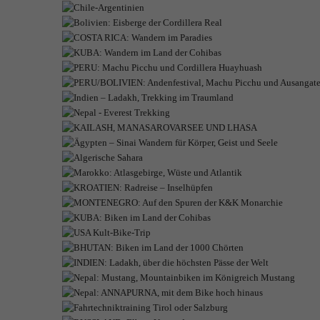
SPANIEN: M
ARG
PE
PERU/BOLIVIE
ÄGYPT
MON
IND