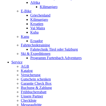
Afrika
Kilimanjaro
E-Bike
Griechenland
Kilimanjaro
Kroatien
Val Maira
Kuba
Kanu
Ecuador
Fahrtechniktraining
Fahrtechnik Tirol oder Salzburg
Ski & Expeditionen
Programm Furtenbach Adventures
Service
AGB
Katalog
Versicherung
Gutschein schenken
Garantie Check Box
Buchung & Zahlung
Frühbucherrabatt
Unsere Partner
Checkliste
Messeauftritte