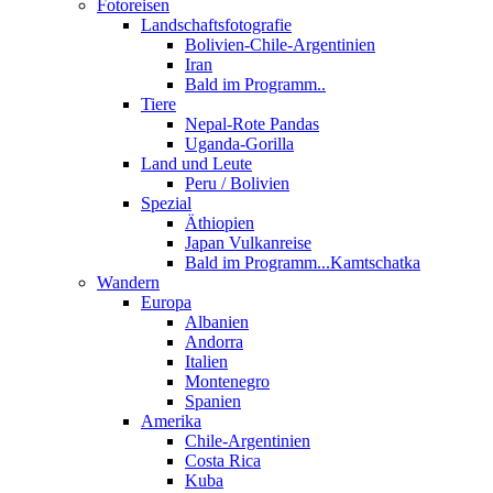
Fotoreisen
Landschaftsfotografie
Bolivien-Chile-Argentinien
Iran
Bald im Programm..
Tiere
Nepal-Rote Pandas
Uganda-Gorilla
Land und Leute
Peru / Bolivien
Spezial
Äthiopien
Japan Vulkanreise
Bald im Programm...Kamtschatka
Wandern
Europa
Albanien
Andorra
Italien
Montenegro
Spanien
Amerika
Chile-Argentinien
Costa Rica
Kuba