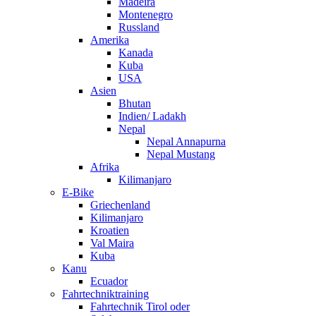
Madeira
Montenegro
Russland
Amerika
Kanada
Kuba
USA
Asien
Bhutan
Indien/ Ladakh
Nepal
Nepal Annapurna
Nepal Mustang
Afrika
Kilimanjaro
E-Bike
Griechenland
Kilimanjaro
Kroatien
Val Maira
Kuba
Kanu
Ecuador
Fahrtechniktraining
Fahrtechnik Tirol oder