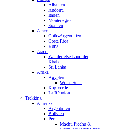
Albanien
Andorra
Italien
Montenegro
Spanien
Amerika
Chile-Argentinien
Costa Rica
Kuba
Asien
Wanderreise Land der
Khalk
Sri Lanka
Afrika
Ägypten
Wüste Sinai
Kap Verde
La Rèunion
Trekking
Amerika
Argentinien
Bolivien
Peru
Machu Picchu &