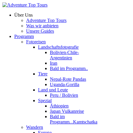
Über Uns
Adventure Top Tours
Was wir anbieten
Unsere Guides
Programm
Fotoreisen
Landschaftsfotografie
Bolivien-Chile-
Argentinien
Iran
Bald im Programm..
Tiere
Nepal-Rote Pandas
Uganda-Gorilla
Land und Leute
Peru / Bolivien
Spezial
Äthiopien
Japan Vulkanreise
Bald im
Programm...Kamtschatka
Wandern
Europa