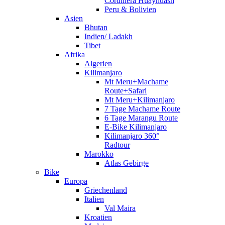
Cordillera Huayhuash
Peru & Bolivien
Asien
Bhutan
Indien/ Ladakh
Tibet
Afrika
Algerien
Kilimanjaro
Mt Meru+Machame
Route+Safari
Mt Meru+Kilimanjaro
7 Tage Machame Route
6 Tage Marangu Route
E-Bike Kilimanjaro
Kilimanjaro 360°
Radtour
Marokko
Atlas Gebirge
Bike
Europa
Griechenland
Italien
Val Maira
Kroatien