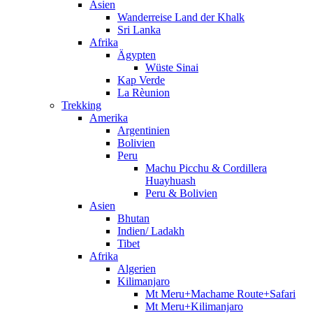
Asien
Wanderreise Land der Khalk
Sri Lanka
Afrika
Ägypten
Wüste Sinai
Kap Verde
La Rèunion
Trekking
Amerika
Argentinien
Bolivien
Peru
Machu Picchu & Cordillera
Huayhuash
Peru & Bolivien
Asien
Bhutan
Indien/ Ladakh
Tibet
Afrika
Algerien
Kilimanjaro
Mt Meru+Machame Route+Safari
Mt Meru+Kilimanjaro