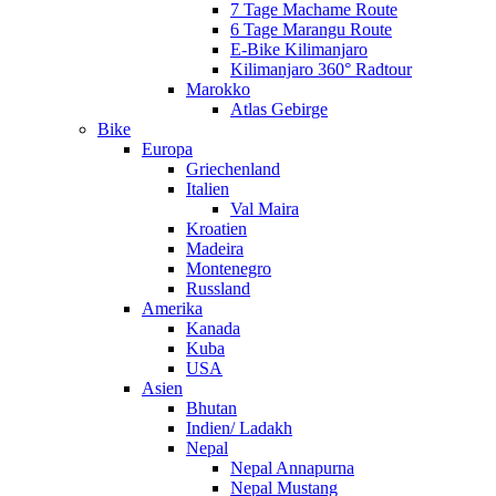
7 Tage Machame Route
6 Tage Marangu Route
E-Bike Kilimanjaro
Kilimanjaro 360° Radtour
Marokko
Atlas Gebirge
Bike
Europa
Griechenland
Italien
Val Maira
Kroatien
Madeira
Montenegro
Russland
Amerika
Kanada
Kuba
USA
Asien
Bhutan
Indien/ Ladakh
Nepal
Nepal Annapurna
Nepal Mustang